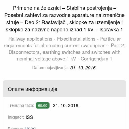
Primene na železnici – Stabilna postrojenja –
Posebni zahtevi za razvodne aparature naizmenične
struje – Deo 2: Rastavljači, sklopke za uzemljenje i
sklopke za nazivne napone iznad 1 kV – Ispravka 1
Railway applications - Fixed installations - Particular
requirements for alternating current switchgear -- Part 2:
Disconnectors, earthing switches and switches with
nominal voltage above 1 kV - Corrigendum 1
31. 10. 2016.
Datum objavljivanja:
Опште информације
31. 10. 2016.
Trenutna faza:
60.60
ISS
Inicijator:
N009
Pripada: