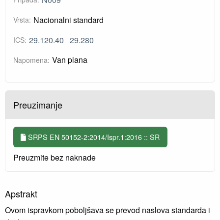
Nacionalni standard
Vrsta:
29.120.40
29.280
ICS:
Van plana
Napomena:
Preuzimanje
SRPS EN 50152-2:2014/Ispr.1:2016 :: SR
Preuzmite bez naknade
Apstrakt
Ovom ispravkom poboljšava se prevod naslova standarda i