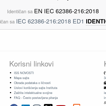
EN IEC 62386-216:2018
Identičan sa
IEC 62386-216:2018 ED1
IDENT
tičan sa
Korisni linkovi
ISS NOVOSTI
Mapa sajta
3
Obrada podataka o ličnosti
Uslovi korišćenja sajta Instituta
Zaštita intelektualne svojine
i
FAQ - Često postavljana pitanja
i
S