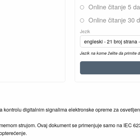
Online čitanje 5 d
Online čitanje 30 
Jezik
Jezik na kome želite da primite 
a kontrolu digitalnim signalima elektronske opreme za osvetljen
mernom strujom. Ovaj dokument se primenjuje samo na IEC 623
 opterećenje.