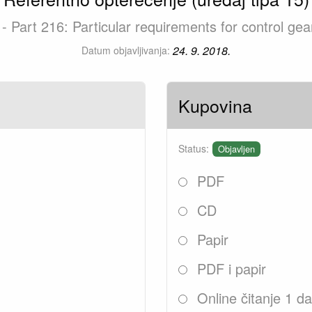
e - Part 216: Particular requirements for control ge
24. 9. 2018.
Datum objavljivanja:
Kupovina
Status:
Objavljen
PDF
CD
Papir
PDF i papir
Online čitanje 1 d