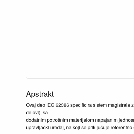
Apstrakt
Ovaj deo IEC 62386 specificira sistem magistrala z
delovi), sa
dodatnim potrošnim materijalom napajanim jednos
upravljački uređaj, na koji se priključuje referentno