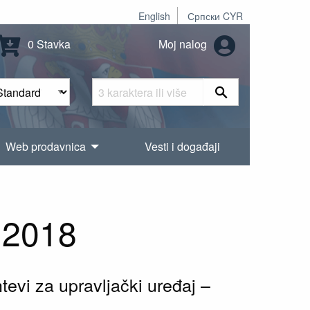
English
Српски CYR
0 Stavka
Moj nalog
Web prodavnica
Vesti i događaji
:2018
tevi za upravljački uređaj –