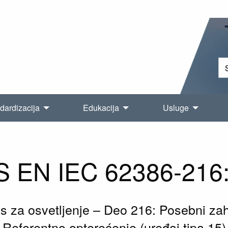
dardizacija
Edukacija
Usluge
 EN IEC 62386-216
fejs za osvetljenje – Deo 216: Posebni zah
Referentno opterećenje (uređaj tipa 15)