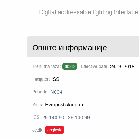
Digital addressable lighting interfac
Опште информације
24. 9. 2018.
Trenutna faza:
Effective date:
60.60
ISS
Inicijator:
N034
Pripada:
Evropski standard
Vrsta:
29.140.50
29.140.99
ICS:
engleski
Jezik: