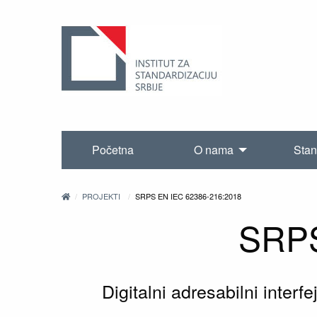
Početna
O nama
Stan
PROJEKTI
SRPS EN IEC 62386-216:2018
SRPS
Digitalni adresabilni inter