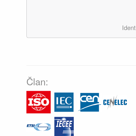
Iden
Član: