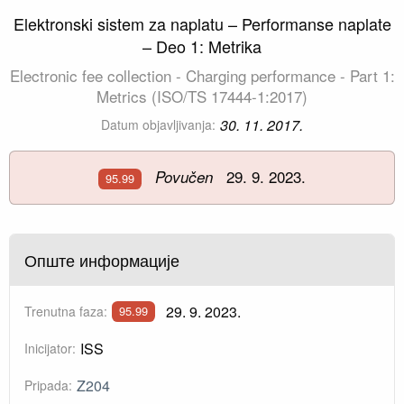
Elektronski sistem za naplatu – Performanse naplate
– Deo 1: Metrika
Electronic fee collection - Charging performance - Part 1:
Metrics (ISO/TS 17444-1:2017)
30. 11. 2017.
Datum objavljivanja:
29. 9. 2023.
Povučen
95.99
Опште информације
29. 9. 2023.
Trenutna faza:
95.99
ISS
Inicijator:
Z204
Pripada: