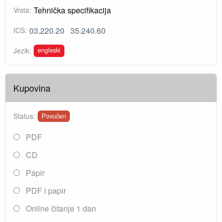
Tehnička specifikacija
Vrsta:
03.220.20
35.240.60
ICS:
engleski
Jezik:
Kupovina
Status:
Povučen
PDF
CD
Papir
PDF i papir
Online čitanje 1 dan