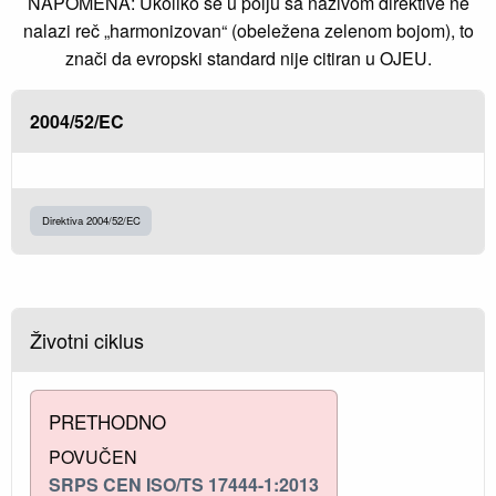
NAPOMENA: Ukoliko se u polju sa nazivom direktive ne
nalazi reč „harmonizovan“ (obeležena zelenom bojom), to
znači da evropski standard nije citiran u OJEU.
2004/52/EC
Direktiva 2004/52/EC
Životni ciklus
PRETHODNO
POVUČEN
SRPS CEN ISO/TS 17444-1:2013