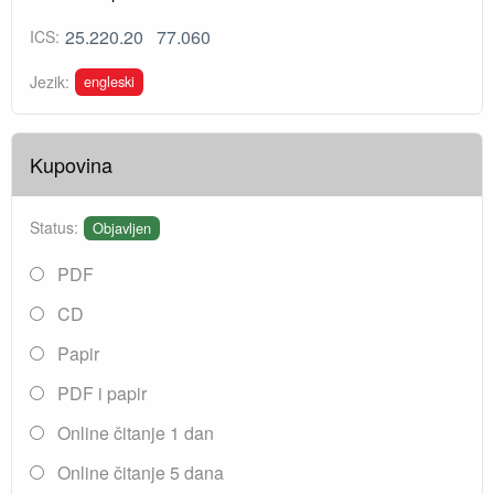
25.220.20
77.060
ICS:
engleski
Jezik:
Kupovina
Status:
Objavljen
PDF
CD
Papir
PDF i papir
Online čitanje 1 dan
Online čitanje 5 dana