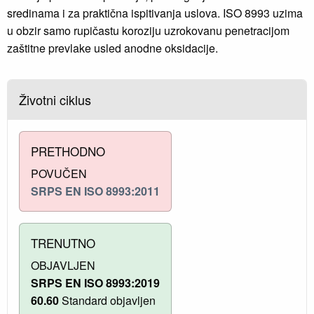
sredinama i za praktična ispitivanja uslova. ISO 8993 uzima
u obzir samo rupičastu koroziju uzrokovanu penetracijom
zaštitne prevlake usled anodne oksidacije.
Životni ciklus
PRETHODNO
POVUČEN
SRPS EN ISO 8993:2011
TRENUTNO
OBJAVLJEN
SRPS EN ISO 8993:2019
60.60
Standard objavljen