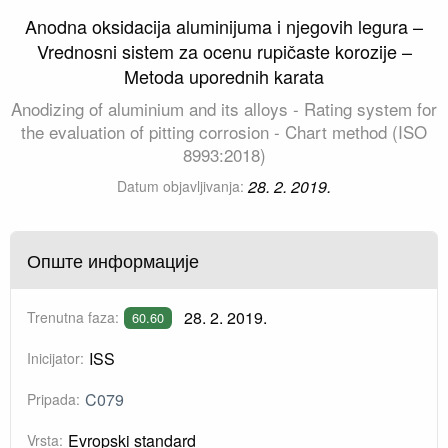
Anodna oksidacija aluminijuma i njegovih legura –
Vrednosni sistem za ocenu rupičaste korozije –
Metoda uporednih karata
Anodizing of aluminium and its alloys - Rating system for
the evaluation of pitting corrosion - Chart method (ISO
8993:2018)
28. 2. 2019.
Datum objavljivanja:
Опште информације
28. 2. 2019.
Trenutna faza:
60.60
ISS
Inicijator:
C079
Pripada:
Evropski standard
Vrsta: