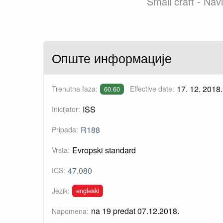
Small craft - Navi
Опште информације
17. 12. 2018.
Trenutna faza:
Effective date:
60.60
ISS
Inicijator:
R188
Pripada:
Evropski standard
Vrsta:
47.080
ICS:
engleski
Jezik:
na 19 predat 07.12.2018.
Napomena: