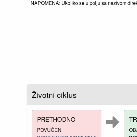
NAPOMENA: Ukoliko se u polju sa nazivom direkti
Životni ciklus
PRETHODNO
T
POVUČEN
OB