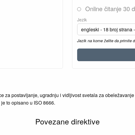
Online čitanje 30 
Jezik
Jezik na kome želite da primite 
e za postavljanje, ugradnju i vidljivost svetala za obeležavan
 je to opisano u ISO 8666.
Povezane direktive