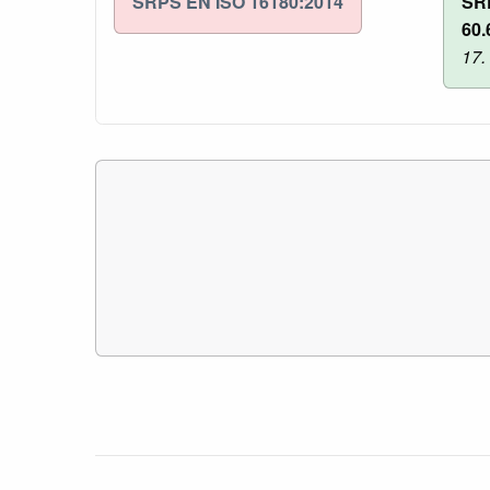
SRPS EN ISO 16180:2014
SR
60.
17.