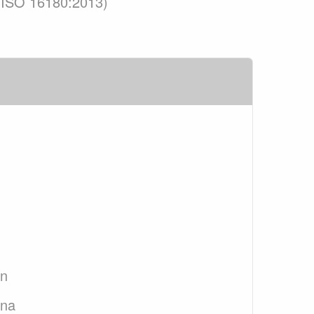
ty (ISO 16180:2013)
an
ana