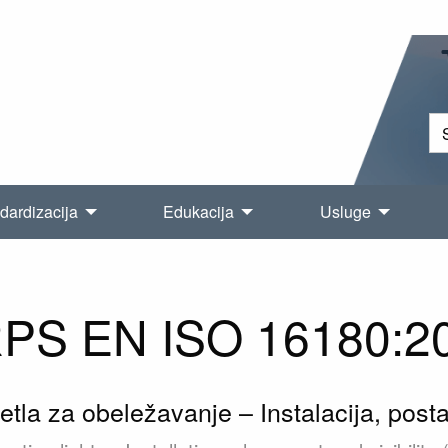
dardizacija
Edukacija
Usluge
PS EN ISO 16180:2
tla za obeležavanje – Instalacija, postav