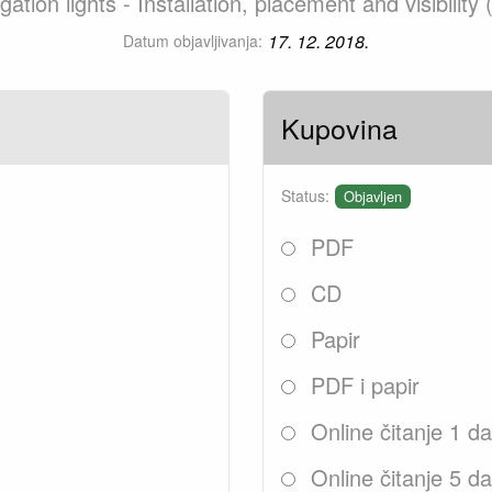
gation lights - Installation, placement and visibili
17. 12. 2018.
Datum objavljivanja:
Kupovina
Status:
Objavljen
PDF
CD
Papir
PDF i papir
Online čitanje 1 d
Online čitanje 5 d