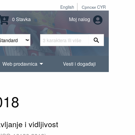
English
Српски CYR
0 Stavka
Moj nalog
Web prodavnica
Vesti i događaji
018
ljanje i vidljivost