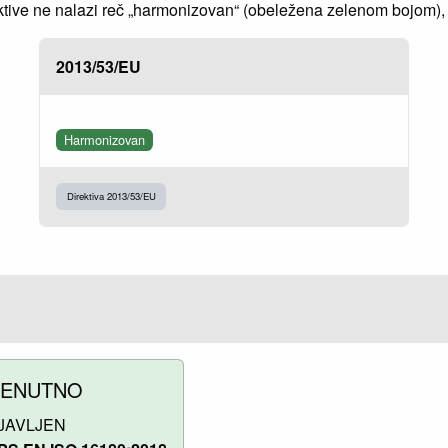
ve ne nalazi reč „harmonizovan“ (obeležena zelenom bojom), to
2013/53/EU
Harmonizovan
Direktiva 2013/53/EU
RENUTNO
JAVLJEN