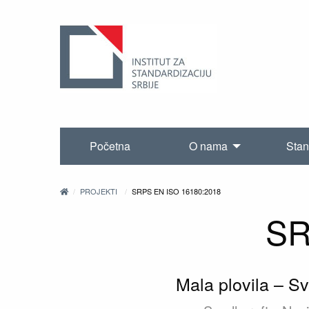
Početna
O nama
Stan
PROJEKTI
SRPS EN ISO 16180:2018
SR
Mala plovila – Sve