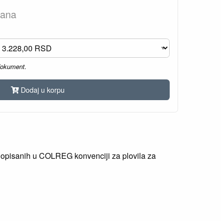
dana
dokument.
Dodaj u korpu
je opisanih u COLREG konvenciji za plovila za