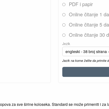
PDF i papir
Online čitanje 1 d
Online čitanje 5 d
Online čitanje 30 
Jezik
Jezik na kome želite da primite 
lopova za sve širine koloseka. Standard se može primeniti i za 