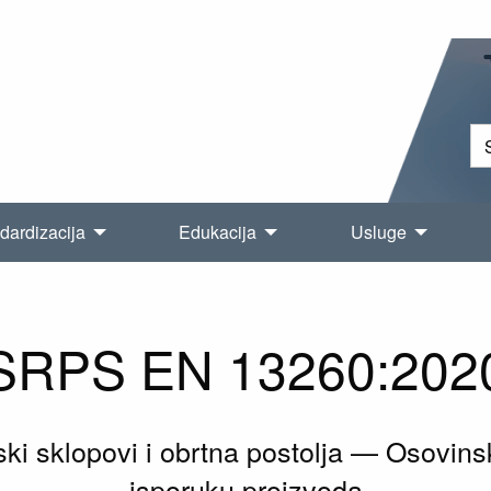
dardizacija
Edukacija
Usluge
SRPS EN 13260:202
i sklopovi i obrtna postolja — Osovinsk
isporuku proizvoda