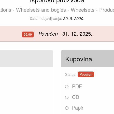
ations - Wheelsets and bogies - Wheelsets - Produ
30. 9. 2020.
Datum objavljivanja:
Povučen
31. 12. 2025.
95.99
Kupovina
Status:
Povučen
PDF
CD
Papir