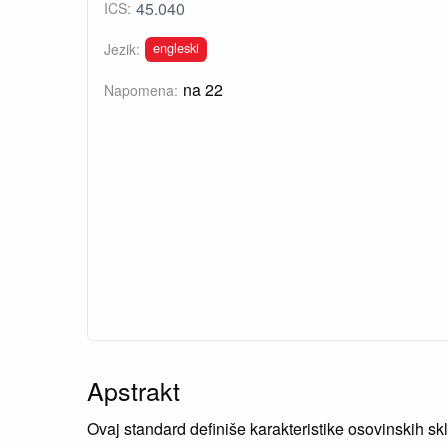
45.040
ICS:
engleski
Jezik:
na 22
Napomena:
Apstrakt
Ovaj standard definiše karakteristike osovinskih sk