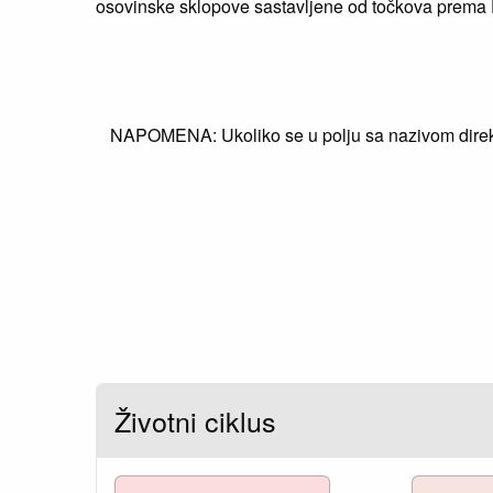
osovinske sklopove sastavljene od točkova prema
NAPOMENA: Ukoliko se u polju sa nazivom direkti
Životni ciklus