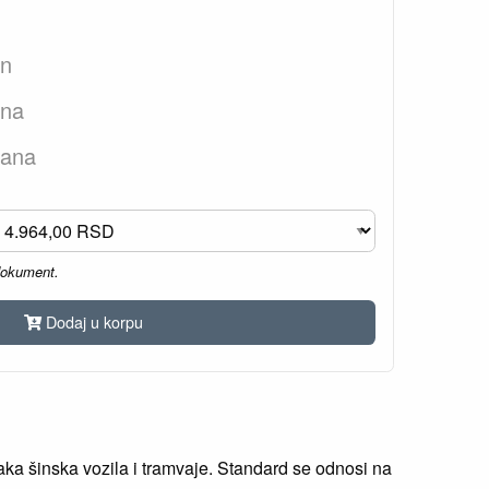
an
ana
dana
dokument.
Dodaj u korpu
laka šinska vozila i tramvaje. Standard se odnosi na