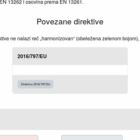
 EN 13262 i osovina prema EN 13261.
Povezane direktive
ve ne nalazi reč „harmonizovan“ (obeležena zelenom bojom), to
2016/797/EU
Direktiva 2016/797/EU