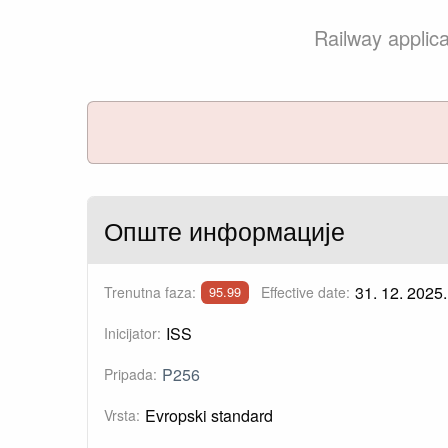
Railway applic
Опште информације
31. 12. 2025.
Trenutna faza:
Effective date:
95.99
ISS
Inicijator:
P256
Pripada:
Evropski standard
Vrsta: