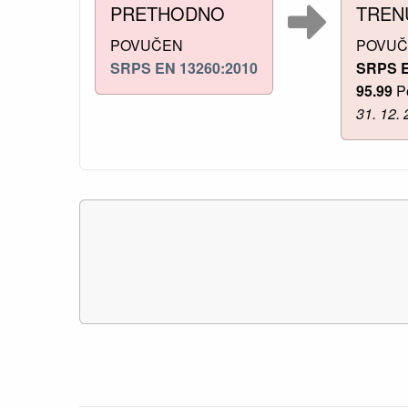
PRETHODNO
TREN
POVUČEN
POVU
SRPS EN 13260:2010
SRPS E
95.99
P
31. 12. 