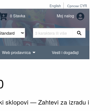
English
Српски CYR
0 Stavka
Moj nalog
Web prodavnica
Vesti i događaji
0
i sklopovi — Zahtevi za izradu i