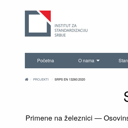
Početna
O nama
Stan
PROJEKTI
SRPS EN 13260:2020
Primene na železnici — Osovinsk