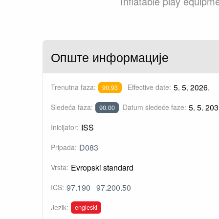
Inflatable play equipm
Опште информације
5. 5. 2026.
Trenutna faza:
Effective date:
90.93
5. 5. 203
Sledeća faza:
Datum sledeće faze:
90.00
ISS
Inicijator:
D083
Pripada:
Evropski standard
Vrsta:
97.190
97.200.50
ICS:
engleski
Jezik: