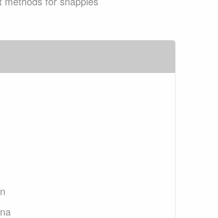
st methods for snappies
an
ana