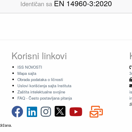
EN 14960-3:2020
Identičan sa
Korisni linkovi
ISS NOVOSTI
Mapa sajta
3
Obrada podataka o ličnosti
Uslovi korišćenja sajta Instituta
Zaštita intelektualne svojine
i
FAQ - Često postavljana pitanja
i
S
držana.