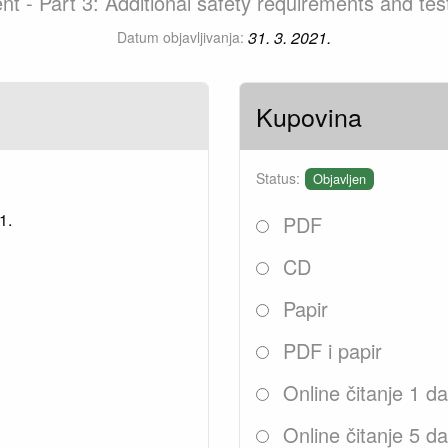
ent - Part 3: Additional safety requirements and te
31. 3. 2021.
Datum objavljivanja:
Kupovina
Status:
Objavljen
1.
PDF
CD
Papir
PDF i papir
Online čitanje 1 d
Online čitanje 5 d