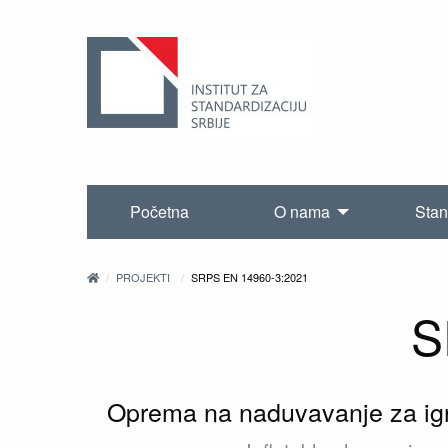
Početna
O nama
Stan
PROJEKTI
SRPS EN 14960-3:2021
S
Oprema na naduvavanje za igru