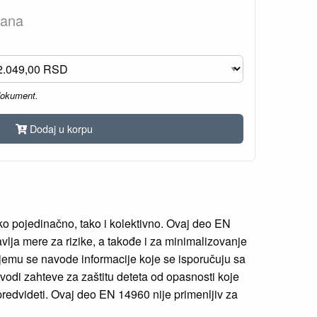
dana
dokument.
Dodaj u korpu
o pojedinačno, tako i kolektivno. Ovaj deo EN
vlja mere za rizike, a takođe i za minimalizovanje
njemu se navode informacije koje se isporučuju sa
vodi zahteve za zaštitu deteta od opasnosti koje
predvideti. Ovaj deo EN 14960 nije primenljiv za