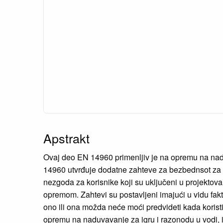
Apstrakt
Ovaj deo EN 14960 primenljiv je na opremu na nadu
14960 utvrđuje dodatne zahteve za bezbednsot za šti
nezgoda za korisnike koji su uključeni u projektov
opremom. Zahtevi su postavljeni imajući u vidu fa
ono ili ona možda neće moći predvideti kada koris
opremu na naduvavanje za igru i razonodu u vodi,