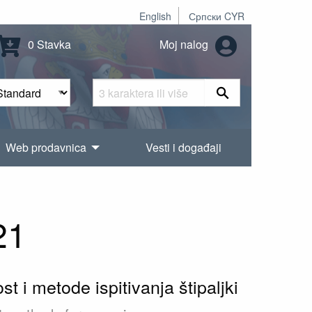
English
Српски CYR
0 Stavka
Moj nalog
Web prodavnica
Vesti i događaji
21
i metode ispitivanja štipaljki