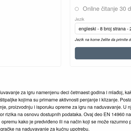
Online čitanje 30 
Jezik
Jezik na kome želite da primite 
vavanje za igru namenjenu deci četrnaest godina i mlađoj, kak
paljke kojima su primarne aktivnosti penjanje i klizanje. Posta
anje, proizvodnju i isporuku opreme za igru na naduvavanje. U 
ktor rizika na osnovu dostupnih podataka. Ovaj deo EN 14960 na
ti opremu kako je predviđeno ili na način koji se može razumno 
 igračke na naduvavanje za kućnu upotrebu.