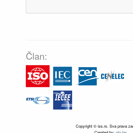
Član:
Copyright © iss.rs. Sva prava za
Created by:
oto.bg