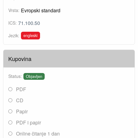
Evropski standard
Vrsta:
71.100.50
ICS:
engleski
Jezik:
Kupovina
Status:
Objavljen
PDF
CD
Papir
PDF i papir
Online čitanje 1 dan