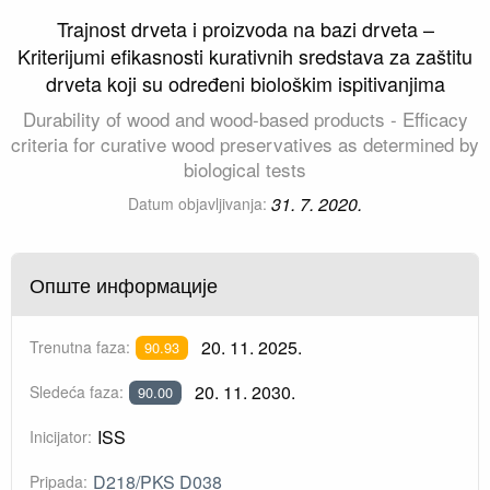
Trajnost drveta i proizvoda na bazi drveta –
Kriterijumi efikasnosti kurativnih sredstava za zaštitu
drveta koji su određeni biološkim ispitivanjima
Durability of wood and wood-based products - Efficacy
criteria for curative wood preservatives as determined by
biological tests
31. 7. 2020.
Datum objavljivanja:
Опште информације
20. 11. 2025.
Trenutna faza:
90.93
20. 11. 2030.
Sledeća faza:
90.00
ISS
Inicijator:
D218/PKS D038
Pripada: