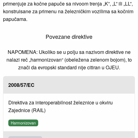
primenjuje za kočne papuče sa nivoom trenja „K”, „L” ili „LL”,
konstruisane za primenu na železničkim vozilima sa kočnim
papučama.
Povezane direktive
NAPOMENA: Ukoliko se u polju sa nazivom direktive ne
nalazi reč „harmonizovan“ (obeležena zelenom bojom), to
znači da evropski standard nije citiran u OJEU.
2008/57/EC
Direktiva za interoperabilnost železnice u okviru
Zajednice (RAIL)
Harmonizovan