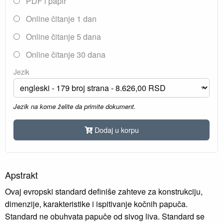
PDF i papir
Online čitanje 1 dan
Online čitanje 5 dana
Online čitanje 30 dana
Jezik
Jezik na kome želite da primite dokument.
Dodaj u korpu
Apstrakt
Ovaj evropski standard definiše zahteve za konstrukciju,
dimenzije, karakteristike i ispitivanje kočnih papuča.
Standard ne obuhvata papuče od sivog liva. Standard se