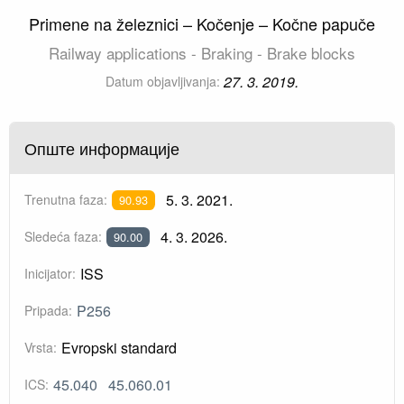
Primene na železnici – Kočenje – Kočne papuče
Railway applications - Braking - Brake blocks
27. 3. 2019.
Datum objavljivanja:
Опште информације
5. 3. 2021.
Trenutna faza:
90.93
4. 3. 2026.
Sledeća faza:
90.00
ISS
Inicijator:
P256
Pripada:
Evropski standard
Vrsta:
45.040
45.060.01
ICS: