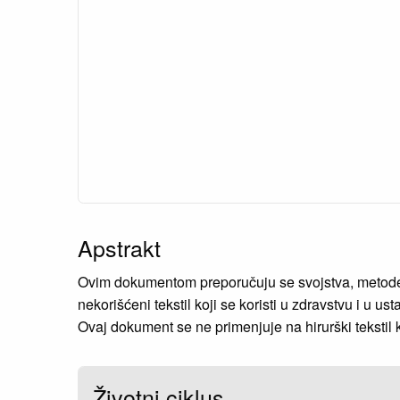
Apstrakt
Ovim dokumentom preporučuju se svojstva, metode is
nekorišćeni tekstil koji se koristi u zdravstvu i u 
Ovaj dokument se ne primenjuje na hirurški tekstil 
Životni ciklus