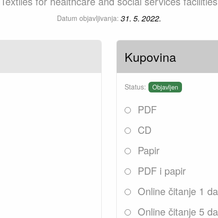
Textiles for healthcare and social services facilities
31. 5. 2022.
Datum objavljivanja:
Kupovina
Status:
Objavljen
PDF
CD
Papir
PDF i papir
Online čitanje 1 d
Online čitanje 5 d