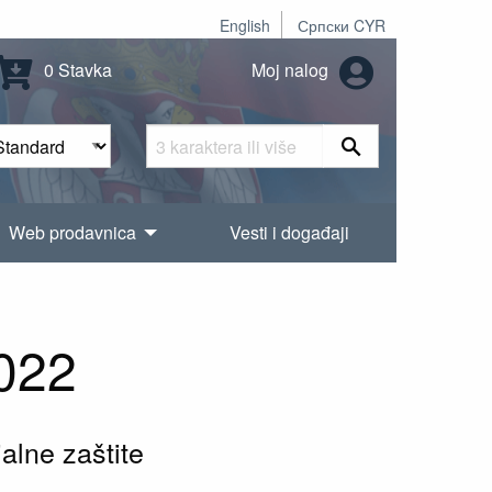
English
Српски CYR
0 Stavka
Moj nalog
Web prodavnica
Vesti i događaji
022
jalne zaštite