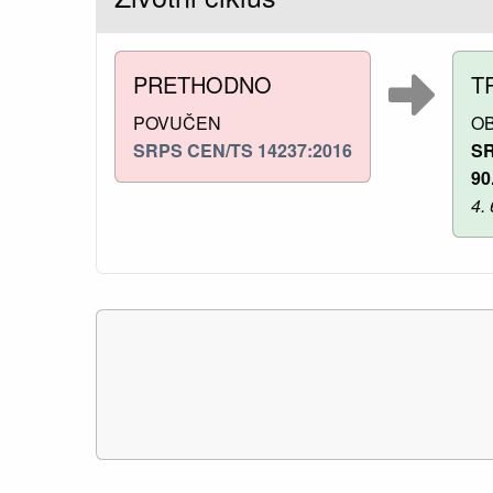
PRETHODNO
T
POVUČEN
O
SRPS CEN/TS 14237:2016
SR
90
4.