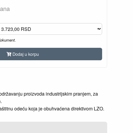
dana
dokument.
Dodaj u korpu
 održavanju proizvoda industrijskim pranjem, za
.
aštitnu odeću koja je obuhvaćena direktivom LZO.