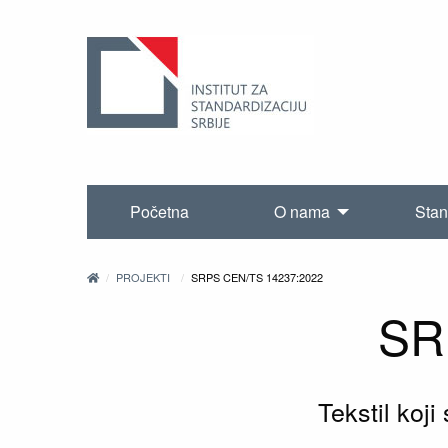
Početna
O nama
Stan
PROJEKTI
SRPS CEN/TS 14237:2022
SR
Tekstil koji