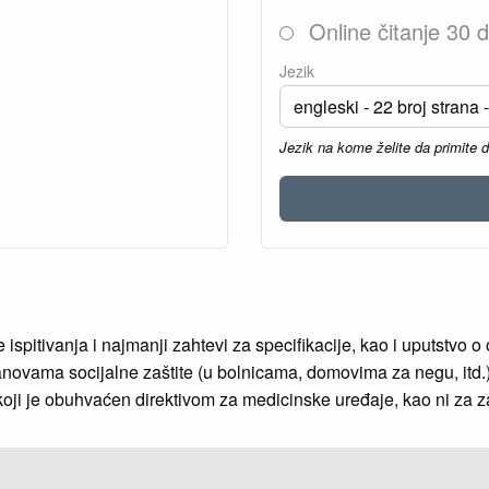
Online čitanje 30 
Jezik
Jezik na kome želite da primite 
pitivanja i najmanji zahtevi za specifikacije, kao i uputstvo o
ustanovama socijalne zaštite (u bolnicama, domovima za negu, itd.)
koji je obuhvaćen direktivom za medicinske uređaje, kao ni za z