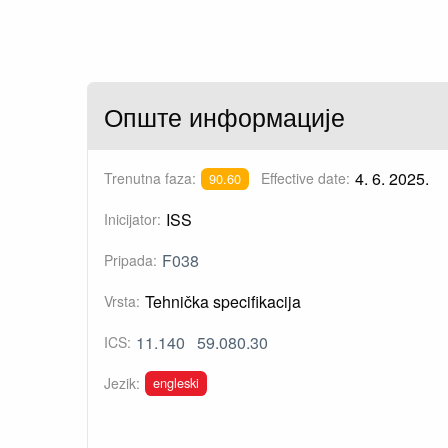
Опште информације
4. 6. 2025.
Trenutna faza:
Effective date:
90.60
ISS
Inicijator:
F038
Pripada:
Tehnička specifikacija
Vrsta:
11.140
59.080.30
ICS:
engleski
Jezik: