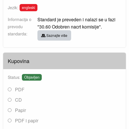
engleski
Jezik:
Standard je preveden i nalazi se u fazi
Informacija o
"30.60 Odobren nacrt komisije".
prevodu
standarda:
Saznajte više
Kupovina
Status:
Objavljen
PDF
CD
Papir
PDF i papir