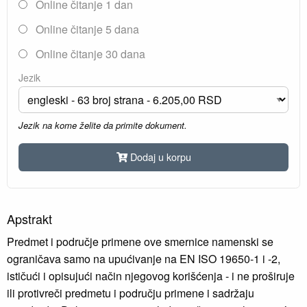
Online čitanje 1 dan
Online čitanje 5 dana
Online čitanje 30 dana
Jezik
Jezik na kome želite da primite dokument.
Dodaj u korpu
Apstrakt
Predmet i područje primene ove smernice namenski se
ograničava samo na upućivanje na EN ISO 19650-1 i -2,
ističući i opisujući način njegovog korišćenja - i ne proširuje
ili protivreči predmetu i području primene i sadržaju