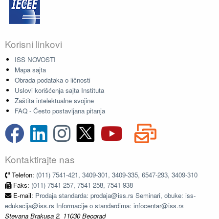
Korisni linkovi
ISS NOVOSTI
Mapa sajta
Obrada podataka o ličnosti
Uslovi korišćenja sajta Instituta
Zaštita intelektualne svojine
FAQ - Često postavljana pitanja
Kontaktirajte nas
Telefon:
(011) 7541-421, 3409-301, 3409-335, 6547-293, 3409-310
Faks:
(011) 7541-257, 7541-258, 7541-938
E-mail:
Prodaja standarda: prodaja@iss.rs Seminari, obuke: iss-
edukacija@iss.rs Informacije o standardima: infocentar@iss.rs
Stevana Brakusa 2, 11030 Beograd