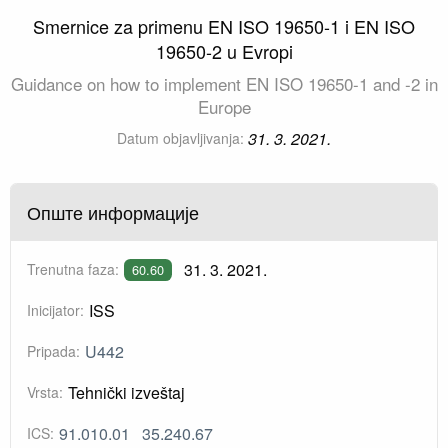
Smernice za primenu EN ISO 19650-1 i EN ISO
19650-2 u Evropi
Guidance on how to implement EN ISO 19650-1 and -2 in
Europe
31. 3. 2021.
Datum objavljivanja:
Опште информације
31. 3. 2021.
Trenutna faza:
60.60
ISS
Inicijator:
U442
Pripada:
Tehnički izveštaj
Vrsta:
91.010.01
35.240.67
ICS: