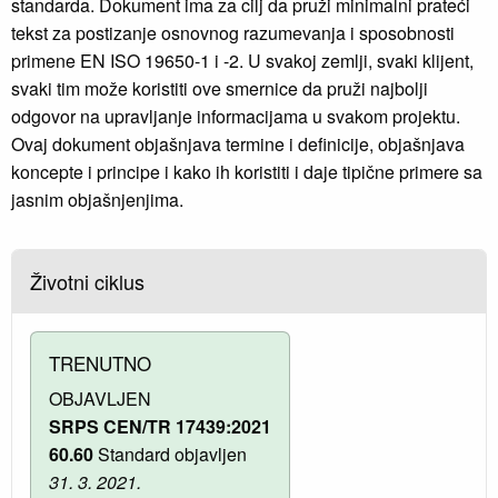
standarda. Dokument ima za cilj da pruži minimalni prateći
tekst za postizanje osnovnog razumevanja i sposobnosti
primene EN ISO 19650-1 i -2. U svakoj zemlji, svaki klijent,
svaki tim može koristiti ove smernice da pruži najbolji
odgovor na upravljanje informacijama u svakom projektu.
Ovaj dokument objašnjava termine i definicije, objašnjava
koncepte i principe i kako ih koristiti i daje tipične primere sa
jasnim objašnjenjima.
Životni ciklus
TRENUTNO
OBJAVLJEN
SRPS CEN/TR 17439:2021
60.60
Standard objavljen
31. 3. 2021.