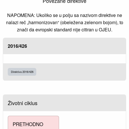
Povezane direktive
NAPOMENA: Ukoliko se u polju sa nazivom direktive ne
nalazi reč „harmonizovan“ (obeležena zelenom bojom), to
znači da evropski standard nije citiran u OJEU.
2016/426
Direktiva 2016/426
Životni ciklus
PRETHODNO