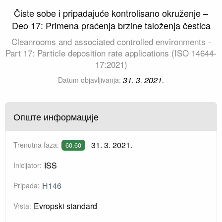
Čiste sobe i pripadajuće kontrolisano okruženje –
Deo 17: Primena praćenja brzine taloženja čestica
Cleanrooms and associated controlled environments -
Part 17: Particle deposition rate applications (ISO 14644-
17:2021)
31. 3. 2021.
Datum objavljivanja:
Опште информације
31. 3. 2021.
Trenutna faza:
60.60
ISS
Inicijator:
H146
Pripada:
Evropski standard
Vrsta: