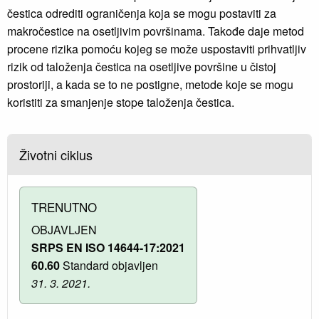
čestica odrediti ograničenja koja se mogu postaviti za
makročestice na osetljivim površinama. Takođe daje metod
procene rizika pomoću kojeg se može uspostaviti prihvatljiv
rizik od taloženja čestica na osetljive površine u čistoj
prostoriji, a kada se to ne postigne, metode koje se mogu
koristiti za smanjenje stope taloženja čestica.
Životni ciklus
TRENUTNO
OBJAVLJEN
SRPS EN ISO 14644-17:2021
60.60
Standard objavljen
31. 3. 2021.