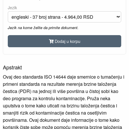
Jezik
Jezik na kome želite da primite dokument.
Dodaj u korpu
Apstrakt
Ovaj deo standarda ISO 14644 daje smernice o tumačenju i
primeni standarda na rezultate merenja brzine taloženja
čestica (PDR) na jednoj ili više površina u čistoj sobi kao
deo programa za kontrolu kontaminacije. Pruža neka
uputstva o tome kako uticati na brzinu taloženja čestica i
smanjiti rizik od kontaminacije čestica na osetljivim
površinama. Ovaj dokument daje informacije o tome kako
korisnik čiste sobe može pomoću merenja brzine taloženja