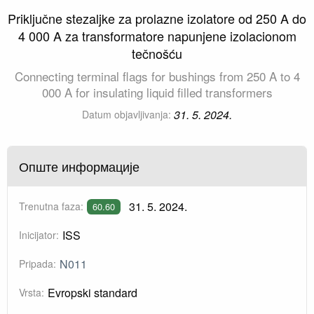
Priključne stezaljke za prolazne izolatore od 250 A do
4 000 A za transformatore napunjene izolacionom
tečnošću
Connecting terminal flags for bushings from 250 A to 4
000 A for insulating liquid filled transformers
31. 5. 2024.
Datum objavljivanja:
Опште информације
31. 5. 2024.
Trenutna faza:
60.60
ISS
Inicijator:
N011
Pripada:
Evropski standard
Vrsta: