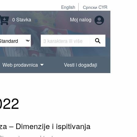
English
Српски CYR
0 Stavka
Moj nalog
Web prodavnica
Vesti i događaji
022
a – Dimenzije i ispitivanja