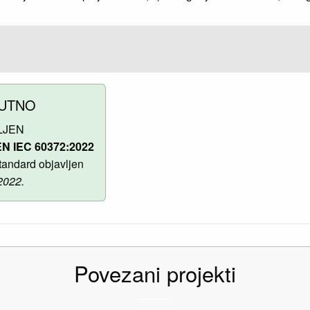
UTNO
LJEN
N IEC 60372:2022
andard objavljen
2022.
Povezani projekti