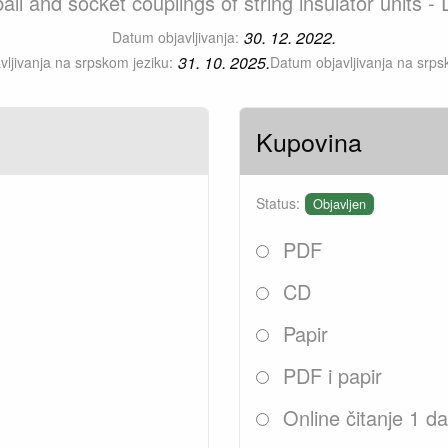
all and socket couplings of string insulator units 
30. 12. 2022.
Datum objavljivanja:
31. 10. 2025.
ljivanja na srpskom jeziku:
Datum objavljivanja na srps
Kupovina
Status:
Objavljen
PDF
CD
Papir
PDF i papir
Online čitanje 1 d