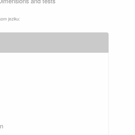
- Dimensions and tests
kom jeziku:
an