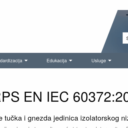
dardizacija
Edukacija
Usluge
PS EN IEC 60372:2
 tučka i gnezda jedinica izolatorskog niz