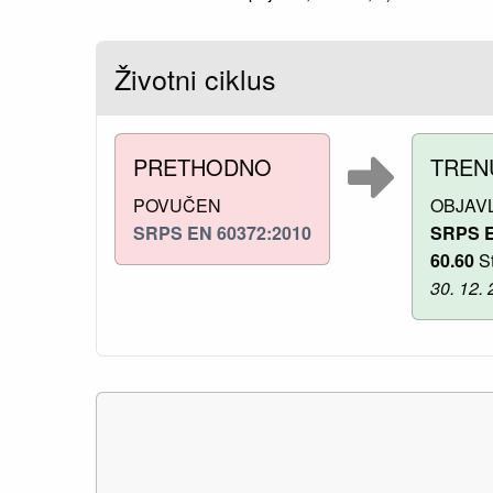
Životni ciklus
PRETHODNO
TREN
POVUČEN
OBJAV
SRPS EN 60372:2010
SRPS E
60.60
St
30. 12. 