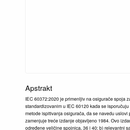
Apstrakt
IEC 60372:2020 je primenljiv na osigurače spoja za
standardizovanim u IEC 60120 kada se isporučuju za
metode ispitivanja osigurača, da se navedu uslovi 
zamenjuje treće izdanje objavljeno 1984. Ovo izd
određene veličine spojnica, 36 i 40; b) relevantni sa