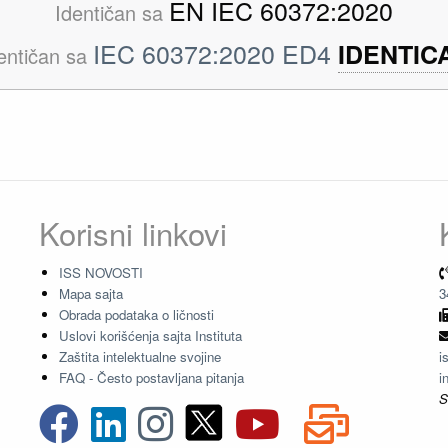
EN IEC 60372:2020
Identičan sa
IEC 60372:2020 ED4
IDENTIC
entičan sa
Korisni linkovi
ISS NOVOSTI
Mapa sajta
3
Obrada podataka o ličnosti
Uslovi korišćenja sajta Instituta
Zaštita intelektualne svojine
i
FAQ - Često postavljana pitanja
i
S