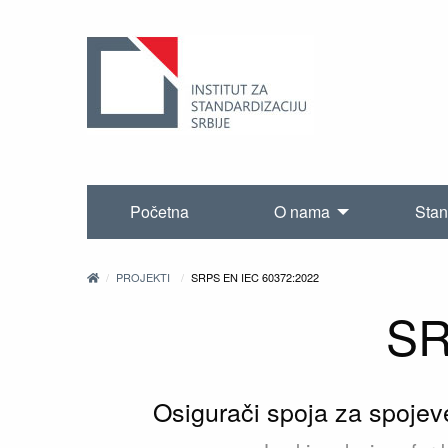
Početna
O nama
Stan
PROJEKTI
SRPS EN IEC 60372:2022
SR
Osigurači spoja za spojeve