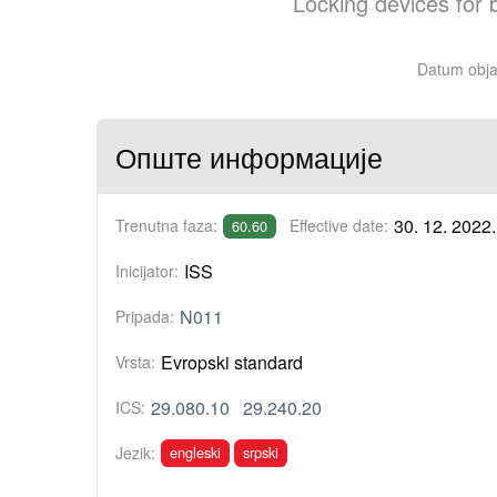
Locking devices for b
Datum objav
Опште информације
30. 12. 2022.
Trenutna faza:
Effective date:
60.60
ISS
Inicijator:
N011
Pripada:
Evropski standard
Vrsta:
29.080.10
29.240.20
ICS:
engleski
srpski
Jezik: