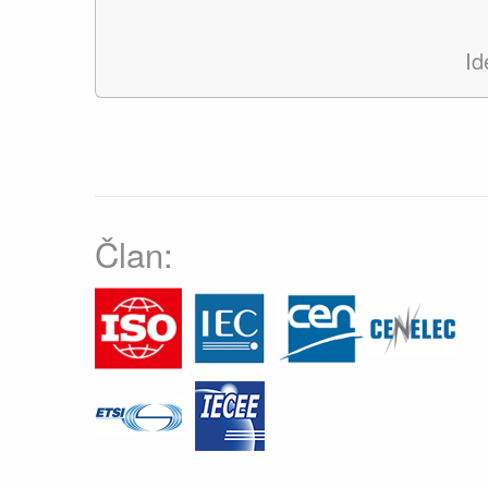
Id
Član: