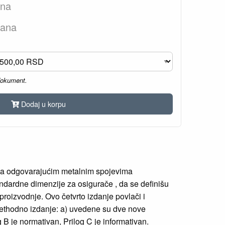
ana
dana
dokument.
Dodaj u korpu
 sa odgovarajućim metalnim spojevima
ndardne dimenzije za osigurače , da se definišu
roizvodnje. Ovo četvrto izdanje povlači i
rethodno izdanje: a) uvedene su dve nove
g B je normativan, Prilog C je informativan.