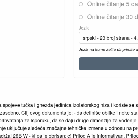
Online čitanje 5 d
Online čitanje 30 
Jezik
Jezik na kome želite da primite 
 spojeve tučka i gnezda jedinica izolatorskog niza i koriste se
sebno. Cilj ovog dokumenta je: - da definiše oblike i neke sta
prihvatanja za isporuku, da se daju druge dimenzije za vođenje p
anje uključuje sledeće značajne tehničke izmene u odnosu na p
držaj 28B W - klipa je obrisan; c) Prilog A je informativan, Prilo