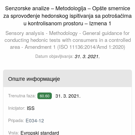
Senzorske analize – Metodologija – Opšte smernice
za sprovođenje hedonskog ispitivanja sa potrošačima
u kontrolisanom prostoru – Izmena 1
Sensory analysis - Methodology - General guidance for
conducting hedonic tests with consumers in a controlled
area - Amendment 1 (ISO 11136:2014/Amd 1:2020)
31. 3. 2021.
Datum objavljivanja:
Опште информације
31. 3. 2021.
Trenutna faza:
60.60
ISS
Inicijator:
E034-12
Pripada:
Evropski standard
Vrsta: