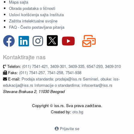
Mapa sajta
Obrada podataka o ličnosti
Uslovi korišćenja sajta Instituta
Zaštita intelektualne svojine
FAQ - Često postavljana pitanja
Kontaktirajte nas
Telefon:
(011) 7541-421, 3409-301, 3409-335, 6547-293, 3409-310
Faks:
(011) 7541-257, 7541-258, 7541-938
E-mail:
Prodaja standarda: prodaja@iss.rs Seminari, obuke: iss-
edukacija@iss.rs Informacije o standardima: infocentar@iss.rs
Stevana Brakusa 2, 11030 Beograd
Copyright © iss.rs. Sva prava zadržana.
Created by:
oto.bg
Prijavite se