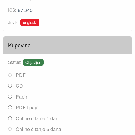
67.240
ICS:
engleski
Jezik:
Kupovina
Status:
Objavljen
PDF
CD
Papir
PDF i papir
Online čitanje 1 dan
Online čitanje 5 dana