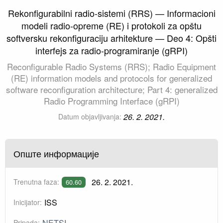
Rekonfigurabilni radio-sistemi (RRS) — Informacioni
modeli radio-opreme (RE) i protokoli za opštu
softversku rekonfiguraciju arhitekture — Deo 4: Opšti
interfejs za radio-programiranje (gRPI)
Reconfigurable Radio Systems (RRS); Radio Equipment
(RE) information models and protocols for generalized
software reconfiguration architecture; Part 4: generalized
Radio Programming Interface (gRPI)
26. 2. 2021.
Datum objavljivanja:
Опште информације
26. 2. 2021.
Trenutna faza:
60.60
ISS
Inicijator:
NETSI
Pripada: