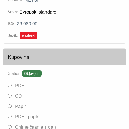
Evropski standard
Vrsta:
33.060.99
ICS:
engleski
Jezik:
Kupovina
Status:
Objavljen
PDF
CD
Papir
PDF i papir
Online čitanje 1 dan