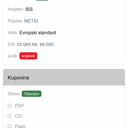
ISS
Inicijator:
NETSI
Pripada:
Evropski standard
Vrsta:
33.060.99, 49.090
ICS:
engleski
Jezik:
Kupovina
Status:
Objavljen
PDF
CD
Papir