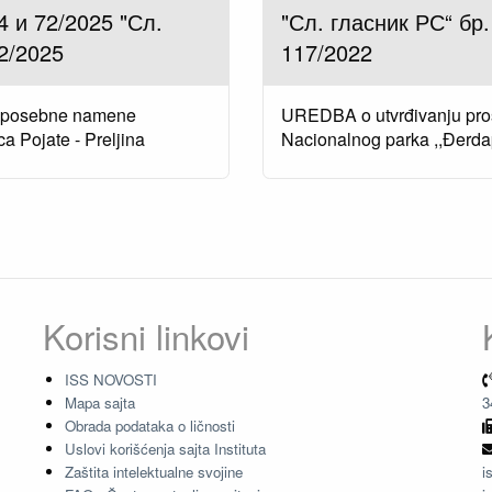
4 и 72/2025 "Сл.
"Сл. гласник РС“ бр.
72/2025
117/2022
ja posebne namene
UREDBA o utvrđivanju pro
ca Pojate - Preljina
Nacionalnog parka ,,Đerda
Korisni linkovi
ISS NOVOSTI
Mapa sajta
3
Obrada podataka o ličnosti
Uslovi korišćenja sajta Instituta
Zaštita intelektualne svojine
i