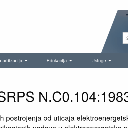
dardizacija
Edukacija
Usluge
SRPS N.C0.104:198
h postrojenja od uticaja elektroenergets
ikacionih vodova u elektroenergetska p