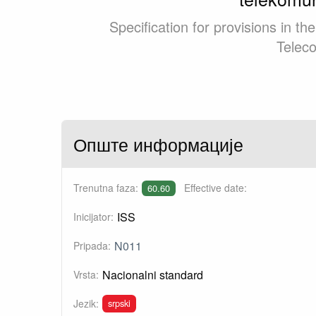
Specification for provisions in th
Teleco
Опште информације
Trenutna faza:
Effective date:
60.60
ISS
Inicijator:
N011
Pripada:
Nacionalni standard
Vrsta:
srpski
Jezik: