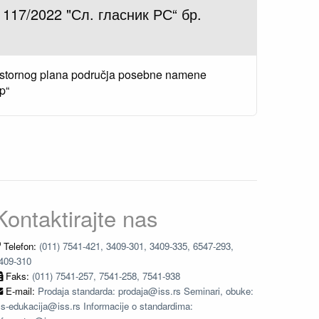
 117/2022 "Сл. гласник РС“ бр.
stornog plana područja posebne namene
p“
Kontaktirajte nas
Telefon:
(011) 7541-421, 3409-301, 3409-335, 6547-293,
409-310
Faks:
(011) 7541-257, 7541-258, 7541-938
E-mail:
Prodaja standarda: prodaja@iss.rs Seminari, obuke:
ss-edukacija@iss.rs Informacije o standardima: