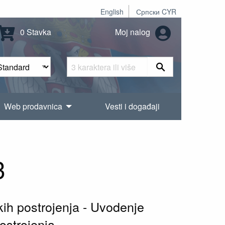
English
Српски CYR
0 Stavka
Moj nalog
Web prodavnica
Vesti i događaji
3
kih postrojenja - Uvodenje
ostrojenja