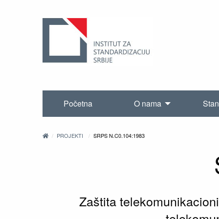
Početna
O nama
Stan
PROJEKTI
SRPS N.C0.104:1983
Zaštita telekomunikacioni
telekomun