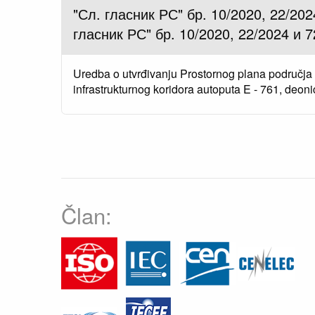
"Сл. гласник РС" бр. 10/2020, 22/202
гласник РС" бр. 10/2020, 22/2024 и 
Uredba o utvrđivanju Prostornog plana područ
infrastrukturnog koridora autoputa E - 761, deoni
Član: