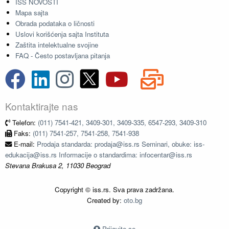
ISS NOVOSTI
Mapa sajta
Obrada podataka o ličnosti
Uslovi korišćenja sajta Instituta
Zaštita intelektualne svojine
FAQ - Često postavljana pitanja
Kontaktirajte nas
Telefon:
(011) 7541-421, 3409-301, 3409-335, 6547-293, 3409-310
Faks:
(011) 7541-257, 7541-258, 7541-938
E-mail:
Prodaja standarda: prodaja@iss.rs Seminari, obuke: iss-
edukacija@iss.rs Informacije o standardima: infocentar@iss.rs
Stevana Brakusa 2, 11030 Beograd
Copyright © iss.rs. Sva prava zadržana.
Created by:
oto.bg
Prijavite se