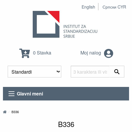
English
Српски CYR
0 Stavka
Moj nalog
Glavni meni
B336
B336