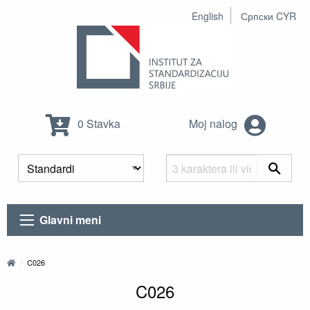
English
Српски CYR
0 Stavka
Moj nalog
Glavni meni
C026
C026