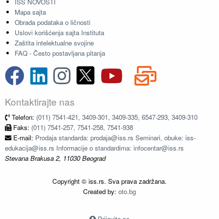
ISS NOVOSTI
Mapa sajta
Obrada podataka o ličnosti
Uslovi korišćenja sajta Instituta
Zaštita intelektualne svojine
FAQ - Često postavljana pitanja
Kontaktirajte nas
Telefon:
(011) 7541-421, 3409-301, 3409-335, 6547-293, 3409-310
Faks:
(011) 7541-257, 7541-258, 7541-938
E-mail:
Prodaja standarda: prodaja@iss.rs Seminari, obuke: iss-
edukacija@iss.rs Informacije o standardima: infocentar@iss.rs
Stevana Brakusa 2, 11030 Beograd
Copyright © iss.rs. Sva prava zadržana.
Created by:
oto.bg
Prijavite se