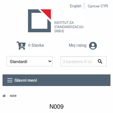
English
Српски CYR
0 Stavka
Moj nalog
Glavni meni
N009
N009