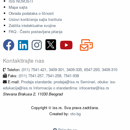
ISS NOVOSTI
Mapa sajta
Obrada podataka o ličnosti
Uslovi korišćenja sajta Instituta
Zaštita intelektualne svojine
FAQ - Često postavljana pitanja
Kontaktirajte nas
Telefon:
(011) 7541-421, 3409-301, 3409-335, 6547-293, 3409-310
Faks:
(011) 7541-257, 7541-258, 7541-938
E-mail:
Prodaja standarda: prodaja@iss.rs Seminari, obuke: iss-
edukacija@iss.rs Informacije o standardima: infocentar@iss.rs
Stevana Brakusa 2, 11030 Beograd
Copyright © iss.rs. Sva prava zadržana.
Created by:
oto.bg
Prijavite se