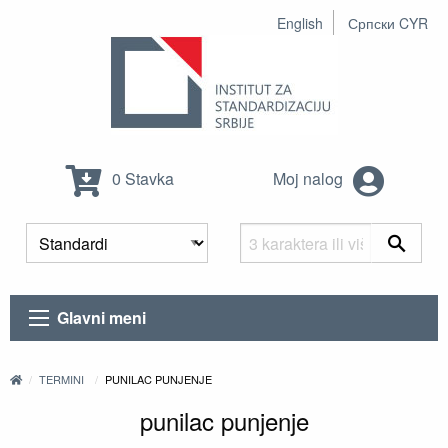
English
Српски CYR
0 Stavka
Moj nalog
Glavni meni
TERMINI
PUNILAC PUNJENJE
punilac punjenje