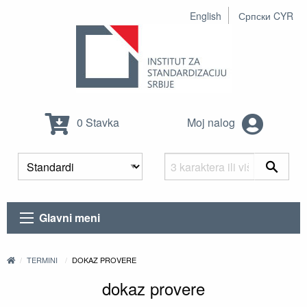
English
Српски CYR
0 Stavka
Moj nalog
Glavni meni
TERMINI
DOKAZ PROVERE
dokaz provere