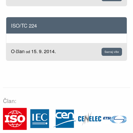
ISO/TC 224
O član
15. 9. 2014.
od
Saznaj više
Član: