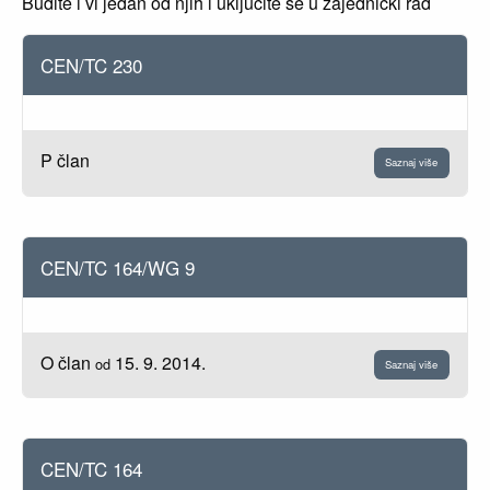
Budite i vi jedan od njih i uključite se u zajednički rad
CEN/TC 230
P član
Saznaj više
CEN/TC 164/WG 9
O član
15. 9. 2014.
od
Saznaj više
CEN/TC 164