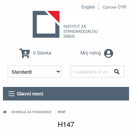
English
Српски CYR
0 Stavka
Moj nalog
Glavni meni
KOMISIJA ZA STANDARDE
H147
H147