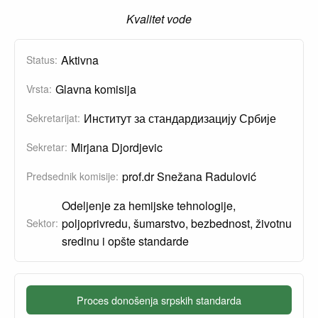
Kvalitet vode
Aktivna
Status:
Glavna komisija
Vrsta:
Институт за стандардизацију Србије
Sekretarijat:
Mirjana Djordjevic
Sekretar:
prof.dr Snežana Radulović
Predsednik komisije:
Odeljenje za hemijske tehnologije,
poljoprivredu, šumarstvo, bezbednost, životnu
Sektor:
sredinu i opšte standarde
Proces donošenja srpskih standarda