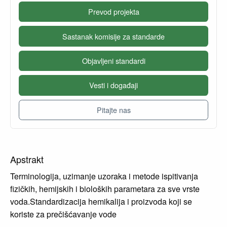
Prevod projekta
Sastanak komisije za standarde
Objavljeni standardi
Vesti i događaji
Pitajte nas
Apstrakt
Terminologija, uzimanje uzoraka i metode ispitivanja
fizičkih, hemijskih i bioloških parametara za sve vrste
voda.Standardizacija hemikalija i proizvoda koji se
koriste za prečišćavanje vode