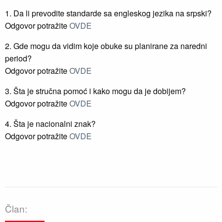
1. Da li prevodite standarde sa engleskog jezika na srpski?
Odgovor potražite
OVDE
2. Gde mogu da vidim koje obuke su planirane za naredni
period?
Odgovor potražite
OVDE
3. Šta je stručna pomoć i kako mogu da je dobijem?
Odgovor potražite
OVDE
4. Šta je nacionalni znak?
Odgovor potražite
OVDE
Član: