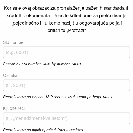
Koristite ovaj obrazac za pronalaženje traženih standarda ili
srodnih dokumenata. Unesite kriterijume za pretraživanje
(pojedinačno ili u kombinaciji) u odgovarajuća polja i
pritisnite „Pretraži“
Std number
Search by std number. Just by number 14001
Oznaka
Pretraživanje po oznaci. ISO 9001:2015 ili samo po broju 14001
Ključne reči
Pretraživanje po ključnoj reči ili frazi u naslovu