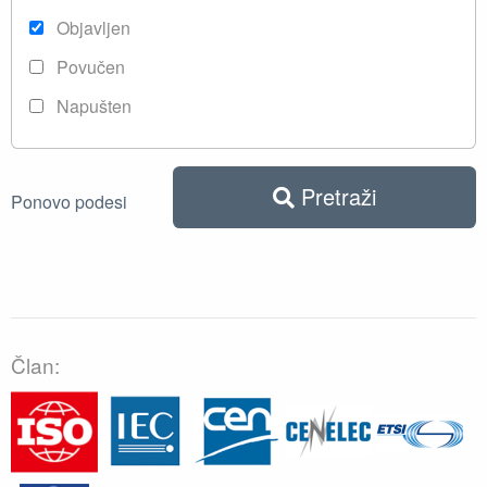
Objavljen
Povučen
Napušten
Pretraži
Ponovo podesi
Član: