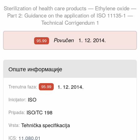
Sterilization of health care products — Ethylene oxide —
Part 2: Guidance on the application of ISO 11135-1 —
Technical Corrigendum 1
1. 12. 2014.
Povučen
95.99
Опште информације
1. 12. 2014.
Trenutna faza:
95.99
ISO
Inicijator:
ISO/TC 198
Pripada:
Tehnička specifikacija
Vrsta:
11.080.01
ICS: