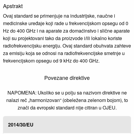
Apstrakt
Ovaj standard se primenjuje na industrijske, naučne i
medicinske uređaje koji rade u frekvencijskom opsegu od 0
Hz do 400 GHz i na aparate za domaćinstvo i slične aparate
koji su projektovani tako da proizvode i/ili lokalno koriste
radiofrekvencijsku energiju. Ovaj standard obuhvata zahteve
za emisiju koja se odnosi na radiofrekvencijske smetnje u
frekvencijskom opsegu od 9 kHz do 400 GHz.
Povezane direktive
NAPOMENA: Ukoliko se u polju sa nazivom direktive ne
nalazi reč „harmonizovan“ (obeležena zelenom bojom), to
znači da evropski standard nije citiran u OJEU.
2014/30/EU