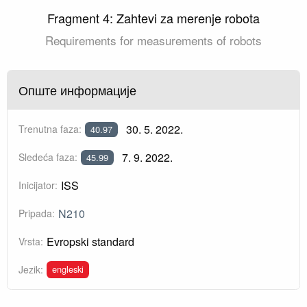
Fragment 4: Zahtevi za merenje robota
Requirements for measurements of robots
Опште информације
30. 5. 2022.
Trenutna faza:
40.97
7. 9. 2022.
Sledeća faza:
45.99
ISS
Inicijator:
N210
Pripada:
Evropski standard
Vrsta:
engleski
Jezik: