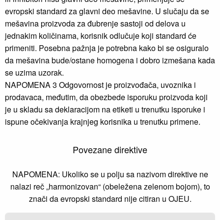
evropski standard za glavni deo mešavine. U slučaju da se
mešavina proizvoda za đubrenje sastoji od delova u
jednakim količinama, korisnik odlučuje koji standard će
primeniti. Posebna pažnja je potrebna kako bi se osiguralo
da mešavina bude/ostane homogena i dobro izmešana kada
se uzima uzorak.
NAPOMENA 3 Odgovornost je proizvođača, uvoznika i
prodavaca, međutim, da obezbede isporuku proizvoda koji
je u skladu sa deklaracijom na etiketi u trenutku isporuke i
ispune očekivanja krajnjeg korisnika u trenutku primene.
Povezane direktive
NAPOMENA: Ukoliko se u polju sa nazivom direktive ne
nalazi reč „harmonizovan“ (obeležena zelenom bojom), to
znači da evropski standard nije citiran u OJEU.