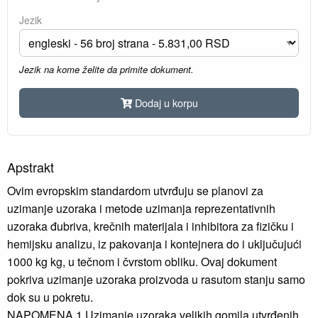
Jezik
Jezik na kome želite da primite dokument.
Dodaj u korpu
Apstrakt
Ovim evropskim standardom utvrđuju se planovi za
uzimanje uzoraka i metode uzimanja reprezentativnih
uzoraka đubriva, krečnih materijala i inhibitora za fizičku i
hemijsku analizu, iz pakovanja i kontejnera do i uključujući
1000 kg kg, u tečnom i čvrstom obliku. Ovaj dokument
pokriva uzimanje uzoraka proizvoda u rasutom stanju samo
dok su u pokretu.
NAPOMENA 1 Uzimanje uzoraka velikih gomila utvrđenih