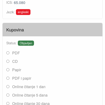
65.080
ICS:
engleski
Jezik:
Kupovina
Status:
Objavljen
PDF
CD
Papir
PDF i papir
Online čitanje 1 dan
Online čitanje 5 dana
Online čitanje 30 dana