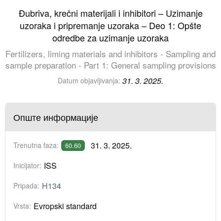
Đubriva, krečni materijali i inhibitori – Uzimanje
uzoraka i pripremanje uzoraka – Deo 1: Opšte
odredbe za uzimanje uzoraka
Fertilizers, liming materials and inhibitors - Sampling and
sample preparation - Part 1: General sampling provisions
31. 3. 2025.
Datum objavljivanja:
Опште информације
31. 3. 2025.
Trenutna faza:
60.60
ISS
Inicijator:
H134
Pripada:
Evropski standard
Vrsta: