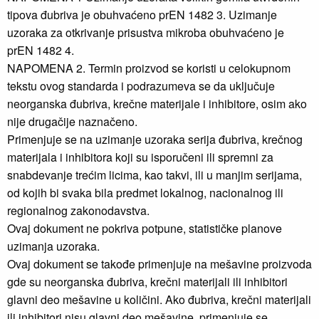
tipova đubriva je obuhvaćeno prEN 1482 3. Uzimanje
uzoraka za otkrivanje prisustva mikroba obuhvaćeno je
prEN 1482 4.
NAPOMENA 2. Termin proizvod se koristi u celokupnom
tekstu ovog standarda i podrazumeva se da uključuje
neorganska đubriva, krečne materijale i inhibitore, osim ako
nije drugačije naznačeno.
Primenjuje se na uzimanje uzoraka serija đubriva, krečnog
materijala i inhibitora koji su isporučeni ili spremni za
snabdevanje trećim licima, kao takvi, ili u manjim serijama,
od kojih bi svaka bila predmet lokalnog, nacionalnog ili
regionalnog zakonodavstva.
Ovaj dokument ne pokriva potpune, statističke planove
uzimanja uzoraka.
Ovaj dokument se takođe primenjuje na mešavine proizvoda
gde su neorganska đubriva, krečni materijali ili inhibitori
glavni deo mešavine u količini. Ako đubriva, krečni materijali
ili inhibitori nisu glavni deo mešavine, primenjuje se