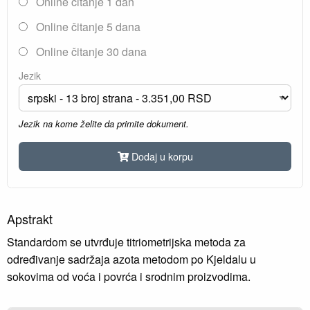
Online čitanje 1 dan
Online čitanje 5 dana
Online čitanje 30 dana
Jezik
Jezik na kome želite da primite dokument.
Dodaj u korpu
Apstrakt
Standardom se utvrđuje titriometrijska metoda za
određivanje sadržaja azota metodom po Kjeldalu u
sokovima od voća i povrća i srodnim proizvodima.