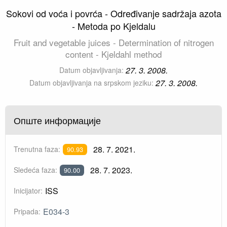
Sokovi od voća i povrća - Određivanje sadržaja azota
- Metoda po Kjeldalu
Fruit and vegetable juices - Determination of nitrogen
content - Kjeldahl method
27. 3. 2008.
Datum objavljivanja:
27. 3. 2008.
Datum objavljivanja na srpskom jeziku:
Опште информације
28. 7. 2021.
Trenutna faza:
90.93
28. 7. 2023.
Sledeća faza:
90.00
ISS
Inicijator:
E034-3
Pripada: