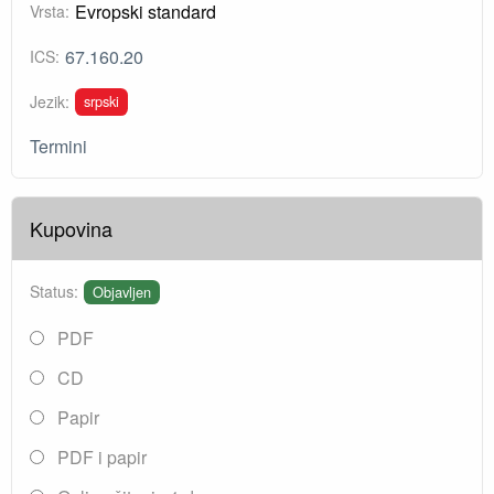
Evropski standard
Vrsta:
67.160.20
ICS:
srpski
Jezik:
Termini
Kupovina
Status:
Objavljen
PDF
CD
Papir
PDF i papir