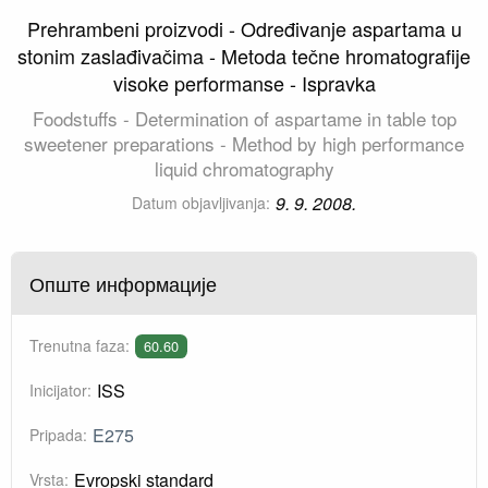
Prehrambeni proizvodi - Određivanje aspartama u
stonim zaslađivačima - Metoda tečne hromatografije
visoke performanse - Ispravka
Foodstuffs - Determination of aspartame in table top
sweetener preparations - Method by high performance
liquid chromatography
9. 9. 2008.
Datum objavljivanja:
Опште информације
Trenutna faza:
60.60
ISS
Inicijator:
E275
Pripada:
Evropski standard
Vrsta: