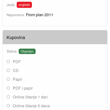
engleski
Jezik:
From plan 2011
Napomena:
Kupovina
Status:
Objavljen
PDF
CD
Papir
PDF i papir
Online čitanje 1 dan
Online čitanje 5 dana