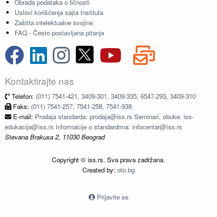
Obrada podataka o ličnosti
Uslovi korišćenja sajta Instituta
Zaštita intelektualne svojine
FAQ - Često postavljana pitanja
Kontaktirajte nas
Telefon:
(011) 7541-421, 3409-301, 3409-335, 6547-293, 3409-310
Faks:
(011) 7541-257, 7541-258, 7541-938
E-mail:
Prodaja standarda: prodaja@iss.rs Seminari, obuke: iss-
edukacija@iss.rs Informacije o standardima: infocentar@iss.rs
Stevana Brakusa 2, 11030 Beograd
Copyright © iss.rs. Sva prava zadržana.
Created by:
oto.bg
Prijavite se