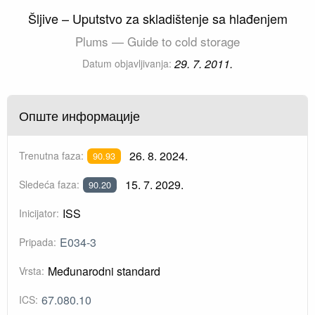
Šljive – Uputstvo za skladištenje sa hlađenjem
Plums — Guide to cold storage
29. 7. 2011.
Datum objavljivanja:
Опште информације
26. 8. 2024.
Trenutna faza:
90.93
15. 7. 2029.
Sledeća faza:
90.20
ISS
Inicijator:
E034-3
Pripada:
Međunarodni standard
Vrsta:
67.080.10
ICS: