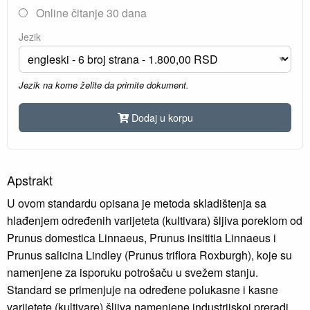
Online čitanje 30 dana
Jezik
Jezik na kome želite da primite dokument.
Dodaj u korpu
Apstrakt
U ovom standardu opisana je metoda skladištenja sa
hlađenjem određenih varijeteta (kultivara) šljiva poreklom od
Prunus domestica Linnaeus, Prunus insititia Linnaeus i
Prunus salicina Lindley (Prunus triflora Roxburgh), koje su
namenjene za isporuku potrošaču u svežem stanju.
Standard se primenjuje na određene polukasne i kasne
varijetete (kultivare) šljiva namenjene industrijskoj preradi.