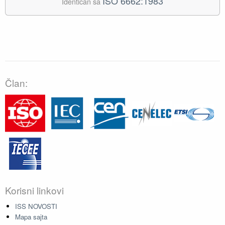
ISO 6662:1983
Identičan sa
Član:
Korisni linkovi
ISS NOVOSTI
Mapa sajta