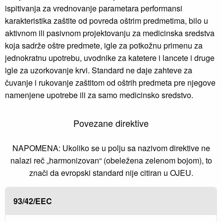
ispitivanja za vrednovanje parametara performansi
karakteristika zaštite od povreda oštrim predmetima, bilo u
aktivnom ili pasivnom projektovanju za medicinska sredstva
koja sadrže oštre predmete, igle za potkožnu primenu za
jednokratnu upotrebu, uvodnike za katetere i lancete i druge
igle za uzorkovanje krvi. Standard ne daje zahteve za
čuvanje i rukovanje zaštitom od oštrih predmeta pre njegove
namenjene upotrebe ili za samo medicinsko sredstvo.
Povezane direktive
NAPOMENA: Ukoliko se u polju sa nazivom direktive ne
nalazi reč „harmonizovan“ (obeležena zelenom bojom), to
znači da evropski standard nije citiran u OJEU.
93/42/EEC