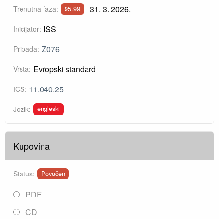
31. 3. 2026.
Trenutna faza:
95.99
ISS
Inicijator:
Z076
Pripada:
Evropski standard
Vrsta:
11.040.25
ICS:
engleski
Jezik:
Kupovina
Status:
Povučen
PDF
CD