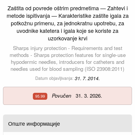
Zaštita od povrede oštrim predmetima — Zahtevi i
metode ispitivanja — Karakteristike zaštite igala za
potkožnu primenu, za jednokratnu upotrebu, za
uvodnike katetera i igala koje se koriste za
uzorkovanje krvi
Sharps injury protection - Requirements and test
methods - Sharps protection features for single-use
hypodermic needles, introducers for catheters and
needles used for blood sampling (ISO 23908:2011)
31. 7. 2014.
Datum objavljivanja:
31. 3. 2026.
Povučen
95.99
Опште информације