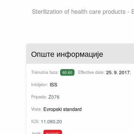
Sterilization of health care products - B
Опште информације
25. 9. 2017.
Trenutna faza:
Effective date:
60.60
ISS
Inicijator:
Z076
Pripada:
Evropski standard
Vrsta:
11.080.20
ICS:
engleski
Jezik: