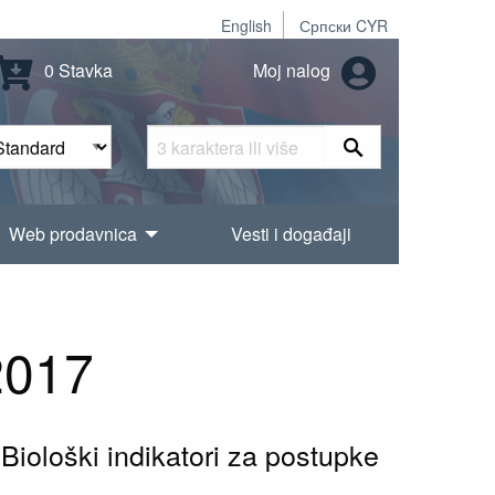
English
Српски CYR
0 Stavka
Moj nalog
Web prodavnica
Vesti i događaji
2017
: Biološki indikatori za postupke