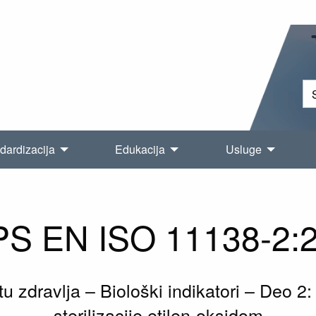
dardizacija
Edukacija
Usluge
S EN ISO 11138-2:
tu zdravlja – Biološki indikatori – Deo 2
sterilizacije etilen-oksidom