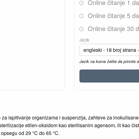
Online čitanje 1 d
Online čitanje 5 d
Online čitanje 30 
Jezik
Jezik na kome želite da primite 
a ispitivanje organizama i suspenzija, zahteve za inokulisane 
terilizacije etilen-oksidom kao sterilisanim agensom, ili kao č
u opsegu od 29 °C do 65 °C.