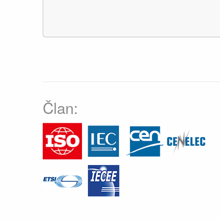
Član: