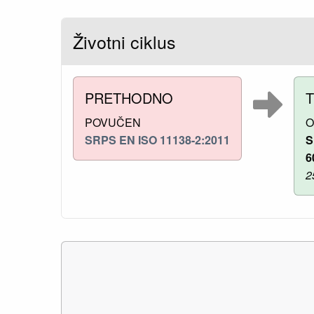
Životni ciklus
PRETHODNO
POVUČEN
O
SRPS EN ISO 11138-2:2011
S
6
2