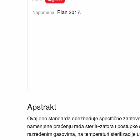
Plan 2017.
Napomena:
Apstrakt
Ovaj deo standarda obezbeđuje specifične zahteve z
namenjene praćenju rada sterili¬zatora i postupke s
razređenim gasovima, na temperaturi sterilizacije 