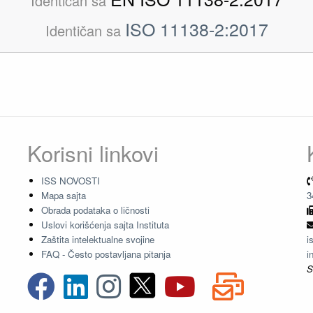
Identičan sa
ISO 11138-2:2017
Identičan sa
Korisni linkovi
ISS NOVOSTI
Mapa sajta
3
Obrada podataka o ličnosti
Uslovi korišćenja sajta Instituta
Zaštita intelektualne svojine
i
FAQ - Često postavljana pitanja
i
S