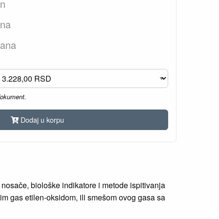
an
ana
dana
dokument.
Dodaj u korpu
nosače, biološke indikatore i metode ispitivanja
istim gas etilen-oksidom, ili smešom ovog gasa sa