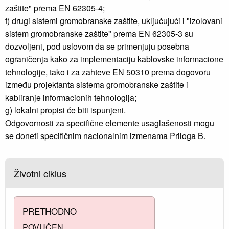
zaštite" prema EN 62305-4;
f) drugi sistemi gromobranske zaštite, uključujući i "izolovani
sistem gromobranske zaštite" prema EN 62305-3 su
dozvoljeni, pod uslovom da se primenjuju posebna
ograničenja kako za implementaciju kablovske informacione
tehnologije, tako i za zahteve EN 50310 prema dogovoru
između projektanta sistema gromobranske zaštite i
kabliranje informacionih tehnologija;
g) lokalni propisi će biti ispunjeni.
Odgovornosti za specifične elemente usaglašenosti mogu
se doneti specifičnim nacionalnim izmenama Priloga B.
Životni ciklus
PRETHODNO
POVUČEN