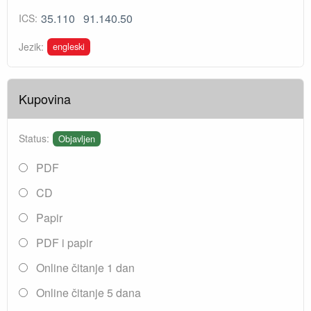
35.110
91.140.50
ICS:
engleski
Jezik:
Kupovina
Status:
Objavljen
PDF
CD
Papir
PDF i papir
Online čitanje 1 dan
Online čitanje 5 dana