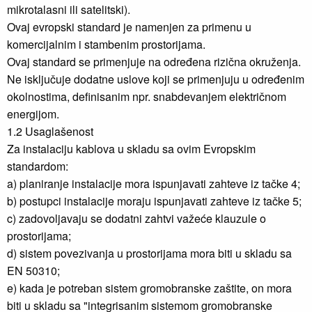
mikrotalasni ili satelitski).
Ovaj evropski standard je namenjen za primenu u
komercijalnim i stambenim prostorijama.
Ovaj standard se primenjuje na određena rizična okruženja.
Ne isključuje dodatne uslove koji se primenjuju u određenim
okolnostima, definisanim npr. snabdevanjem električnom
energijom.
1.2 Usaglašenost
Za instalaciju kablova u skladu sa ovim Evropskim
standardom:
a) planiranje instalacije mora ispunjavati zahteve iz tačke 4;
b) postupci instalacije moraju ispunjavati zahteve iz tačke 5;
c) zadovoljavaju se dodatni zahtvi važeće klauzule o
prostorijama;
d) sistem povezivanja u prostorijama mora biti u skladu sa
EN 50310;
e) kada je potreban sistem gromobranske zaštite, on mora
biti u skladu sa "integrisanim sistemom gromobranske