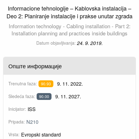
Informacione tehnologije – Kablovska instalacija –
Deo 2: Planiranje instalacije i prakse unutar zgrada
Information technology - Cabling installation - Part 2:
Installation planning and practices inside buildings
24. 9. 2019.
Datum objavljivanja:
Опште информације
9. 11. 2022.
Trenutna faza:
90.93
9. 11. 2027.
Sledeća faza:
90.00
ISS
Inicijator:
N210
Pripada:
Evropski standard
Vrsta: