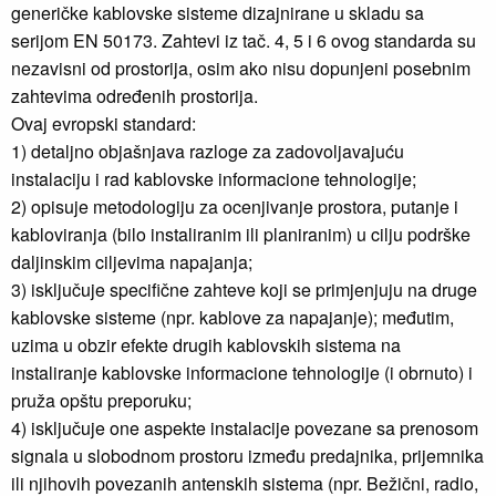
generičke kablovske sisteme dizajnirane u skladu sa
serijom EN 50173. Zahtevi iz tač. 4, 5 i 6 ovog standarda su
nezavisni od prostorija, osim ako nisu dopunjeni posebnim
zahtevima određenih prostorija.
Ovaj evropski standard:
1) detaljno objašnjava razloge za zadovoljavajuću
instalaciju i rad kablovske informacione tehnologije;
2) opisuje metodologiju za ocenjivanje prostora, putanje i
kabloviranja (bilo instaliranim ili planiranim) u cilju podrške
daljinskim ciljevima napajanja;
3) isključuje specifične zahteve koji se primjenjuju na druge
kablovske sisteme (npr. kablove za napajanje); međutim,
uzima u obzir efekte drugih kablovskih sistema na
instaliranje kablovske informacione tehnologije (i obrnuto) i
pruža opštu preporuku;
4) isključuje one aspekte instalacije povezane sa prenosom
signala u slobodnom prostoru između predajnika, prijemnika
ili njihovih povezanih antenskih sistema (npr. Bežični, radio,