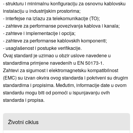
- strukturu i minimalnu konfiguraciju za osnovnu kablovsku
instalaciju u industrijskim prostorima;
- interfejse na izlazu za telekomunikacije (TO);
- zahteve za performanse povezivanja kablova i kanala;
- zahteve i implementacije i opcija;
- zahteve za performanse kablovskih komponenti;
- usaglašenost i postupke verifikacije.
Ovaj standard je uzimao u obzir uslove navedene u
standardima primjene navedenih u EN 50173-1.
Zahtevi za sigurnost i elektromagnetsku kompatibilnost
(EMC) su izvan okvira ovog standarda i pokriveni su drugim
standardima i propisima. Međutim, informacije date u ovom
standardu mogu biti od pomoći u ispunjavanju ovih
standarda i propisa.
Životni ciklus