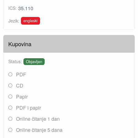
35.110
ICS:
engleski
Jezik:
Kupovina
Status:
Objavljen
PDF
CD
Papir
PDF i papir
Online čitanje 1 dan
Online čitanje 5 dana