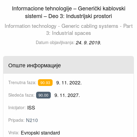
Informacione tehnologije – Generički kablovski
sistemi – Deo 3: Industrijski prostori
Information technology - Generic cabling systems - Part
3: Industrial spaces
24. 9. 2019.
Datum objavljivanja:
Опште информације
9. 11. 2022.
Trenutna faza:
90.93
9. 11. 2027.
Sledeća faza:
90.00
ISS
Inicijator:
N210
Pripada:
Evropski standard
Vrsta: