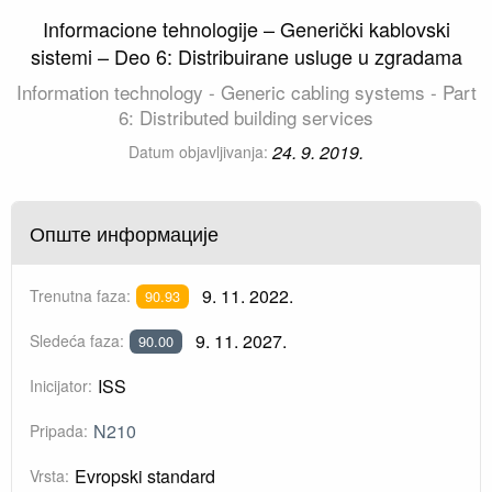
Informacione tehnologije – Generički kablovski
sistemi – Deo 6: Distribuirane usluge u zgradama
Information technology - Generic cabling systems - Part
6: Distributed building services
24. 9. 2019.
Datum objavljivanja:
Опште информације
9. 11. 2022.
Trenutna faza:
90.93
9. 11. 2027.
Sledeća faza:
90.00
ISS
Inicijator:
N210
Pripada:
Evropski standard
Vrsta: