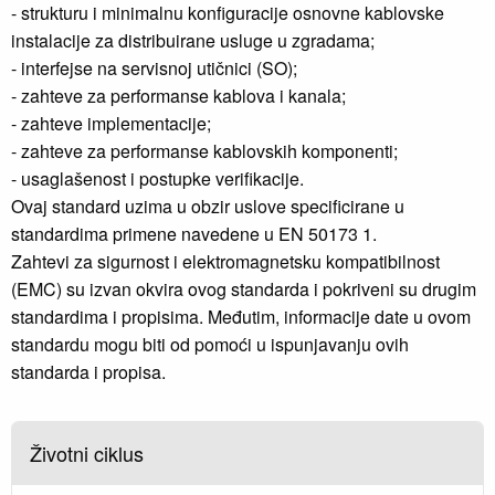
- strukturu i minimalnu konfiguracije osnovne kablovske
instalacije za distribuirane usluge u zgradama;
- interfejse na servisnoj utičnici (SO);
- zahteve za performanse kablova i kanala;
- zahteve implementacije;
- zahteve za performanse kablovskih komponenti;
- usaglašenost i postupke verifikacije.
Ovaj standard uzima u obzir uslove specificirane u
standardima primene navedene u EN 50173 1.
Zahtevi za sigurnost i elektromagnetsku kompatibilnost
(EMC) su izvan okvira ovog standarda i pokriveni su drugim
standardima i propisima. Međutim, informacije date u ovom
standardu mogu biti od pomoći u ispunjavanju ovih
standarda i propisa.
Životni ciklus