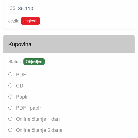
35.110
ICS:
engleski
Jezik:
Kupovina
Status:
Objavljen
PDF
CD
Papir
PDF i papir
Online čitanje 1 dan
Online čitanje 5 dana