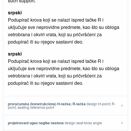
such support.
srpski
Podupirač krova koji se nalazi ispred tačke R i
uključuje sve neprovidne predmete, kao što su obloga
vetrobrana i okviri vrata, koji su pričvršćeni za
podupirač ili su njegov sastavni deo.
srpski
Podupirač krova koji se nalazi ispred tačke R i
uključuje sve neprovidne predmete, kao što su obloga
vetrobrana i okviri vrata, koji su pričvršćeni za
podupirač ili su njegov sastavni deo.
proračunska (konstrukciona) H-tačka; R-tačka
design H-point; R-
point; seating reference point
projektovani ugao nagiba naslona
design seat-torso angle