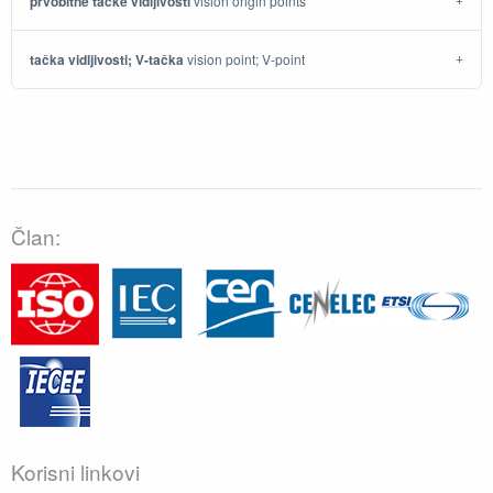
prvobitne tačke vidljivosti
vision origin points
tačka vidljivosti; V-tačka
vision point; V-point
Član:
Korisni linkovi