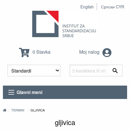
English
Српски CYR
0 Stavka
Moj nalog
Glavni meni
TERMINI
GLJIVICA
gljivica