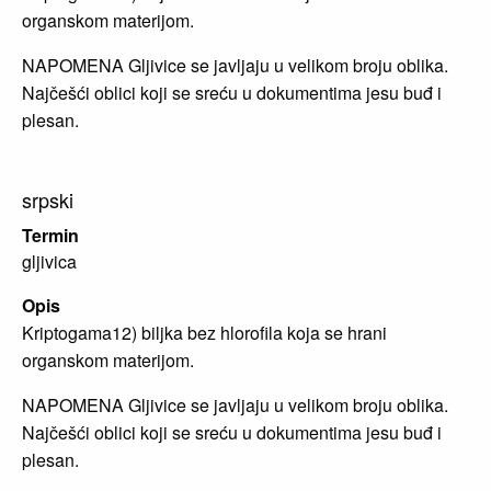
organskom materijom.
NAPOMENA Gljivice se javljaju u velikom broju oblika.
Najčešći oblici koji se sreću u dokumentima jesu buđ i
plesan.
srpski
Termin
gljivica
Opis
Kriptogama12) biljka bez hlorofila koja se hrani
organskom materijom.
NAPOMENA Gljivice se javljaju u velikom broju oblika.
Najčešći oblici koji se sreću u dokumentima jesu buđ i
plesan.