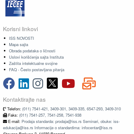
Korisni linkovi
ISS NOVOSTI
Mapa sajta
Obrada podataka o ličnosti
Uslovi korišćenja sajta Instituta
Zaštita intelektualne svojine
FAQ - Često postavljana pitanja
Kontaktirajte nas
Telefon:
(011) 7541-421, 3409-301, 3409-335, 6547-293, 3409-310
Faks:
(011) 7541-257, 7541-258, 7541-938
E-mail:
Prodaja standarda: prodaja@iss.rs Seminari, obuke: iss-
edukacija@iss.rs Informacije o standardima: infocentar@iss.rs
Stevana Brakusa 2, 11030 Beograd