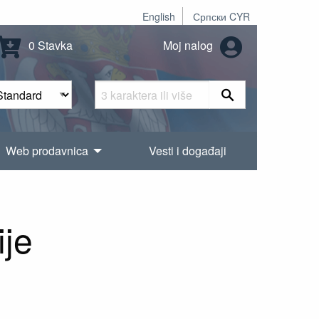
English
Српски CYR
0 Stavka
Moj nalog
Web prodavnica
Vesti i događaji
ije