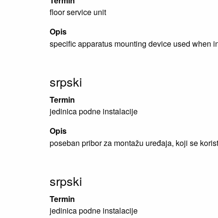
Termin
floor service unit
Opis
specific apparatus mounting device used when ins
srpski
Termin
jedinica podne instalacije
Opis
poseban pribor za montažu uređaja, koji se koris
srpski
Termin
jedinica podne instalacije