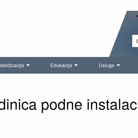
dardizacija
Edukacija
Usluge
dinica podne instalac