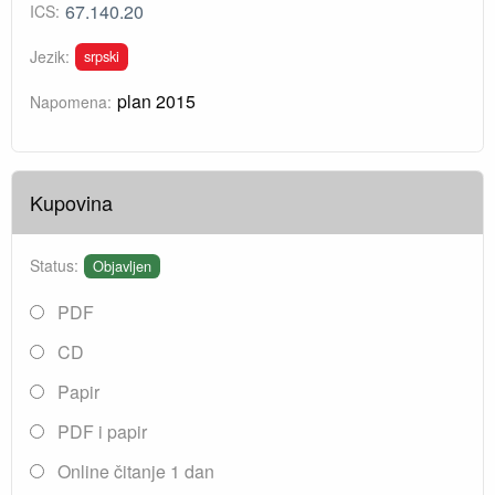
67.140.20
ICS:
srpski
Jezik:
plan 2015
Napomena:
Kupovina
Status:
Objavljen
PDF
CD
Papir
PDF i papir
Online čitanje 1 dan