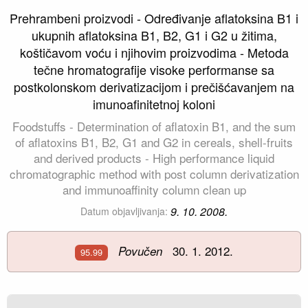
Prehrambeni proizvodi - Određivanje aflatoksina B1 i
ukupnih aflatoksina B1, B2, G1 i G2 u žitima,
koštičavom voću i njihovim proizvodima - Metoda
tečne hromatografije visoke performanse sa
postkolonskom derivatizacijom i prečišćavanjem na
imunoafinitetnoj koloni
Foodstuffs - Determination of aflatoxin B1, and the sum
of aflatoxins B1, B2, G1 and G2 in cereals, shell-fruits
and derived products - High performance liquid
chromatographic method with post column derivatization
and immunoaffinity column clean up
9. 10. 2008.
Datum objavljivanja:
30. 1. 2012.
Povučen
95.99