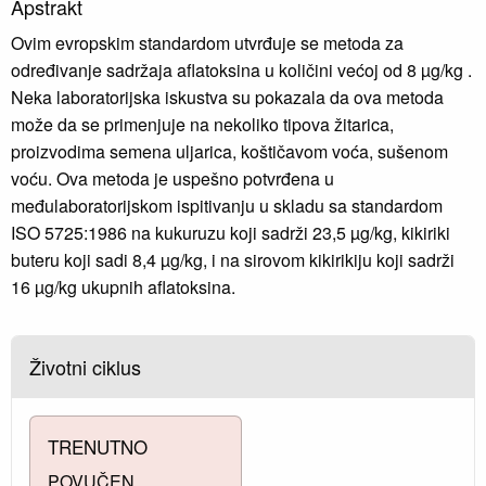
Apstrakt
Ovim evropskim standardom utvrđuje se metoda za
određivanje sadržaja aflatoksina u količini većoj od 8 µg/kg .
Neka laboratorijska iskustva su pokazala da ova metoda
može da se primenjuje na nekoliko tipova žitarica,
proizvodima semena uljarica, koštičavom voća, sušenom
voću. Ova metoda je uspešno potvrđena u
međulaboratorijskom ispitivanju u skladu sa standardom
ISO 5725:1986 na kukuruzu koji sadrži 23,5 µg/kg, kikiriki
buteru koji sadi 8,4 µg/kg, i na sirovom kikirikiju koji sadrži
16 µg/kg ukupnih aflatoksina.
Životni ciklus
TRENUTNO
POVUČEN