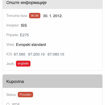
Опште информације
30. 1. 2012.
Trenutna faza:
95.99
ISS
Inicijator:
E275
Pripada:
Evropski standard
Vrsta:
67.060
67.200.10
67.080.10
ICS:
engleski
Jezik:
Kupovina
Status:
Povučen
PDF