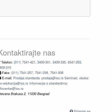
Kontaktirajte nas
Telefon:
(011) 7541-421, 3409-301, 3409-335, 6547-293,
409-310
Faks:
(011) 7541-257, 7541-258, 7541-938
E-mail:
Prodaja standarda: prodaja@iss.rs Seminari, obuke:
ss-edukacija@iss.rs Informacije o standardima:
nfocentar@iss.rs
tevana Brakusa 2, 11030 Beograd
Prijavite se