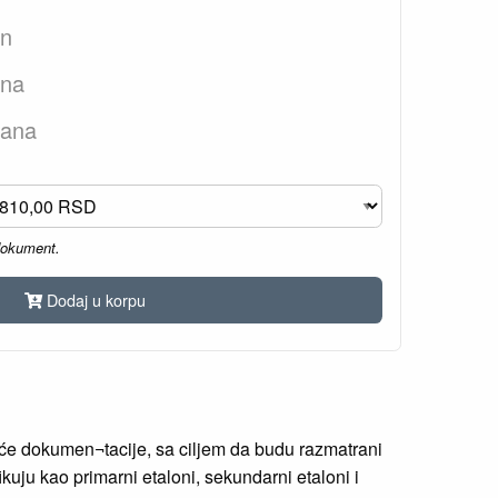
an
ana
dana
dokument.
Dodaj u korpu
eće dokumen¬tacije, sa ciljem da budu razmatrani
kuju kao primarni etaloni, sekundarni etaloni i