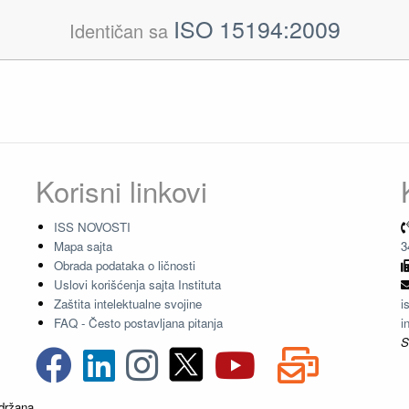
ISO 15194:2009
Identičan sa
Korisni linkovi
ISS NOVOSTI
Mapa sajta
3
Obrada podataka o ličnosti
Uslovi korišćenja sajta Instituta
Zaštita intelektualne svojine
i
FAQ - Često postavljana pitanja
i
S
držana.