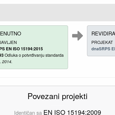
RENUTNO
REVIDIR
JAVLJEN
PROJEKAT
PS EN ISO 15194:2015
dnaSRPS EN
93
Odluka o potvrđivanju standarda
9. 2014.
Povezani projekti
EN ISO 15194:2009
Identičan sa