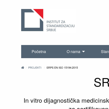
Početna
O nama
Stan
PROJEKTI
SRPS EN ISO 15194:2015
SR
In vitro dijagnostička medicin
za sertifikova