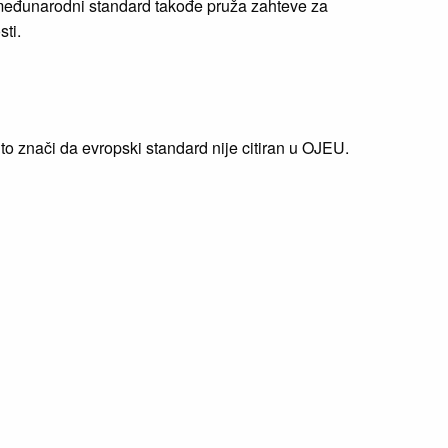
vaj međunarodni standard takođe pruža zahteve za
ti.
 znači da evropski standard nije citiran u OJEU.