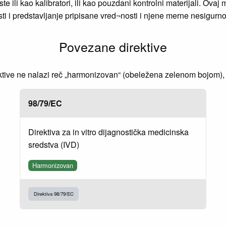
te ili kao kalibratori, ili kao pouzdani kontrolni materijali. O
i i predstavljanje pripisane vred¬nosti i njene merne nesigurnos
Povezane direktive
ve ne nalazi reč „harmonizovan“ (obeležena zelenom bojom), to
98/79/EC
Direktiva za in vitro dijagnostička medicinska
sredstva (IVD)
Harmonizovan
Direktiva 98/79/EC