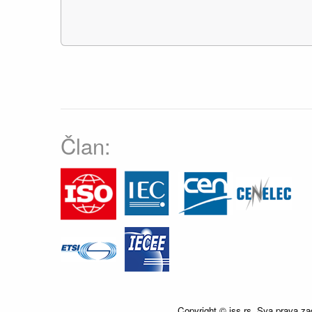
Član:
Copyright © iss.rs. Sva prava za