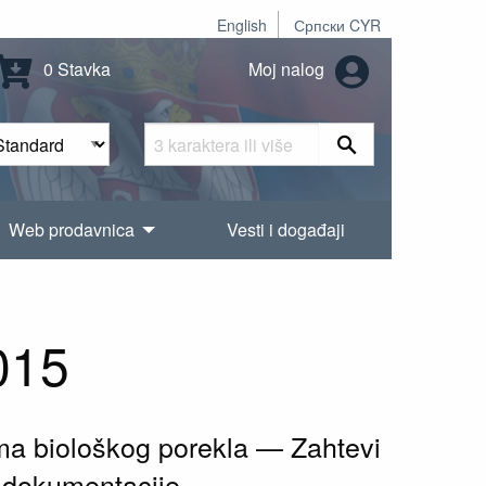
English
Српски CYR
0 Stavka
Moj nalog
Web prodavnica
Vesti i događaji
015
ima biološkog porekla — Zahtevi
e dokumentacije