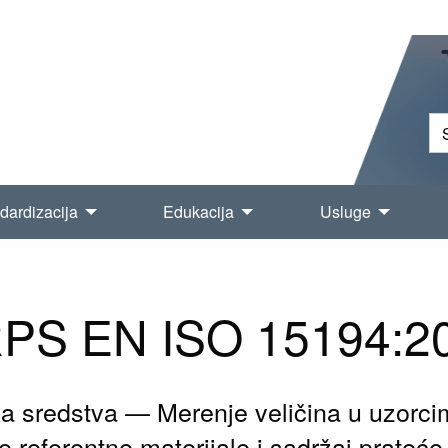
dardizacija
Edukacija
Usluge
PS EN ISO 15194:2
ska sredstva — Merenje veličina u uzorc
ne referentne materijale i sadržaj prateć