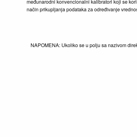
međunarodni konvencionalni kalibratori koji se koris
način prikupljanja podataka za određivanje vrednost
NAPOMENA: Ukoliko se u polju sa nazivom direkti