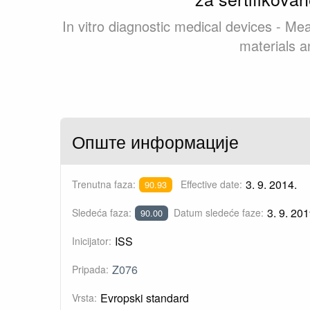
In vitro diagnostic medical devices - Mea
materials 
Опште информације
3. 9. 2014.
Trenutna faza:
Effective date:
90.93
3. 9. 201
Sledeća faza:
Datum sledeće faze:
90.00
ISS
Inicijator:
Z076
Pripada:
Evropski standard
Vrsta: