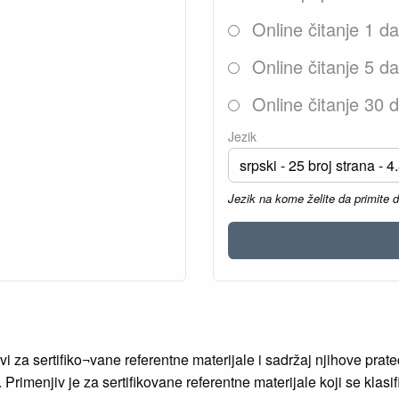
Online čitanje 1 d
Online čitanje 5 d
Online čitanje 30 
Jezik
Jezik na kome želite da primite 
za sertifiko¬vane referentne materijale i sadržaj njihove prat
imenjiv je za sertifikovane referentne materijale koji se klasifi