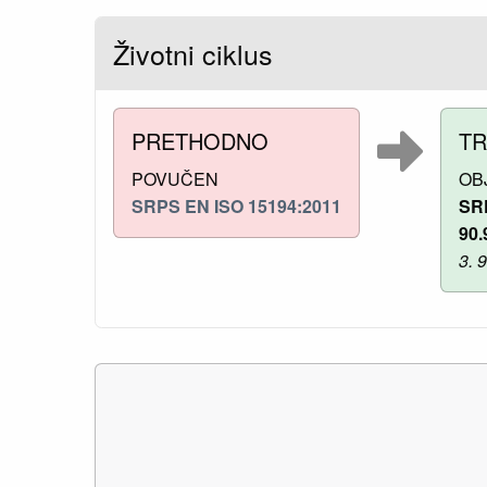
Životni ciklus
PRETHODNO
T
POVUČEN
OB
SRPS EN ISO 15194:2011
SR
90.
3. 