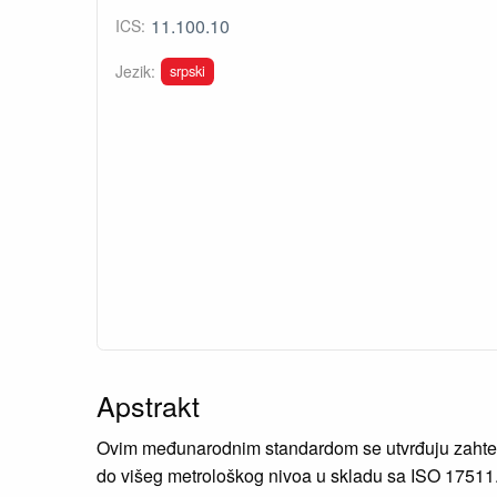
11.100.10
ICS:
srpski
Jezik:
Apstrakt
Ovim međunarodnim standardom se utvrđuju zahtevi 
do višeg metrološkog nivoa u skladu sa ISO 17511. Pr